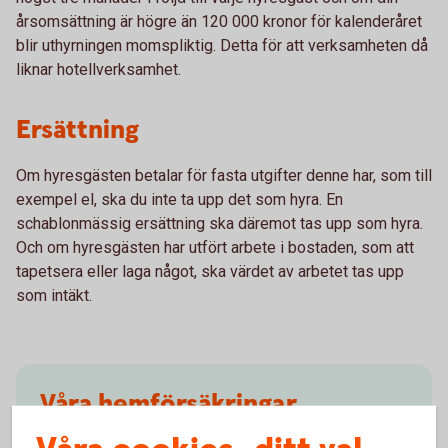
årsomsättning är högre än 120 000 kronor för kalenderåret
blir uthyrningen momspliktig. Detta för att verksamheten då
liknar hotellverksamhet.
Ersättning
Om hyresgästen betalar för fasta utgifter denne har, som till
exempel el, ska du inte ta upp det som hyra. En
schablonmässig ersättning ska däremot tas upp som hyra.
Och om hyresgästen har utfört arbete i bostaden, som att
tapetsera eller laga något, ska värdet av arbetet tas upp
som intäkt.
Våra hemförsäkringar
Vilken är den bästa hemförsäkringen för dig?