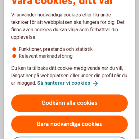
Våra cookies, ditt val
Hemförsäkring
Vi använder nödvändiga cookies eller liknande
tekniker för att webbplatsen ska fungera för dig. Det
finns även cookies du kan välja som förbättrar din
upplevelse:
Funktioner, prestanda och statistik
Skatteverket om uthyrning
Relevant marknadsföring
Du kan ta tillbaka ditt cookie-medgivande när du vill,
Skatteverkets information om skatter på uthyrning av
längst ner på webbplatsen eller under din profil när du
privatbostad
är inloggad.
Så hanterar vi
cookies
Skatter på uthyrning av privatbostad
(skatteverket.se)
Godkänn alla cookies
Bara nödvändiga cookies