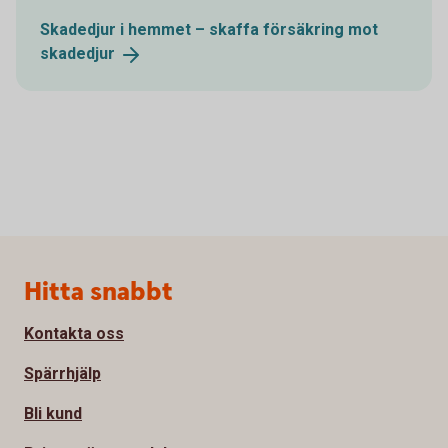
Skadedjur i hemmet – skaffa försäkring mot
skadedjur
Sidfot
Hitta snabbt
Kontakta oss
Spärrhjälp
Bli kund