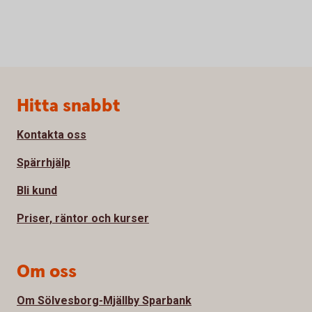
Sidfot
Hitta snabbt
Kontakta oss
Spärrhjälp
Bli kund
Priser, räntor och kurser
Om oss
Om Sölvesborg-Mjällby Sparbank