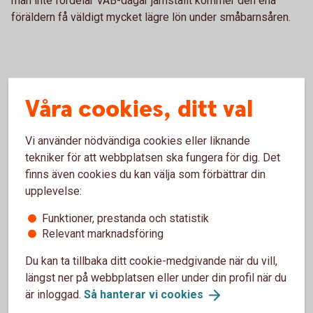
man inte fördelar VAB-dagar jämställt kommer den ena
föräldern få väldigt mycket lägre lön under småbarnsåren.
Våra cookies, ditt val
Vi använder nödvändiga cookies eller liknande
tekniker för att webbplatsen ska fungera för dig. Det
finns även cookies du kan välja som förbättrar din
upplevelse:
Madelén Falkenhäll
Funktioner, prestanda och statistik
Relevant marknadsföring
Ekonom för Finansiell hälsa
Du kan ta tillbaka ditt cookie-medgivande när du vill,
längst ner på webbplatsen eller under din profil när du
är inloggad.
Så hanterar vi
cookies