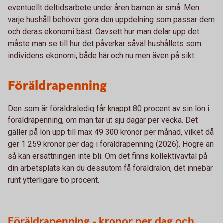
eventuellt deltidsarbete under åren barnen är små. Men
varje hushåll behöver göra den uppdelning som passar dem
och deras ekonomi bäst. Oavsett hur man delar upp det
måste man se till hur det påverkar såväl hushållets som
individens ekonomi, både här och nu men även på sikt.
Föräldrapenning
Den som är föräldraledig får knappt 80 procent av sin lön i
föräldrapenning, om man tar ut sju dagar per vecka. Det
gäller på lön upp till max 49 300 kronor per månad, vilket då
ger 1 259 kronor per dag i föräldrapenning (2026). Högre än
så kan ersättningen inte bli. Om det finns kollektivavtal på
din arbetsplats kan du dessutom få föräldralön, det innebär
runt ytterligare tio procent.
Föräldrapenning - kronor per dag och