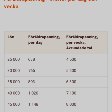
vecka
Lön
Föräldrapenning,
Föräldrapenning,
per dag
per vecka.
Avrundade tal
25 000
638
4 500
30 000
765
5 400
35 000
893
6 300
40 000
1 020
7 100
45 000
1 148
8 000