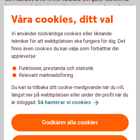
länge ni varit det och om ni har gemensamma barn eller inte.
Det enda sättet för er att ärva varandra är att skriva ett
Våra cookies, ditt val
testamente. Om ni är sambos kan det vara en god idé att gå
igenom hela er livssituation med en erfaren jurist. På så
Vi använder nödvändiga cookies eller liknande
sätt kan ni säkerställa att det blir som ni vill, om ni skulle
tekniker för att webbplatsen ska fungera för dig. Det
separera eller om någon av er skulle gå bort.
finns även cookies du kan välja som förbättrar din
upplevelse:
Funktioner, prestanda och statistik
Relevant marknadsföring
Mall för samboavtal eller boka
rådgivning?
Du kan ta tillbaka ditt cookie-medgivande när du vill,
längst ner på webbplatsen eller under din profil när du
Vill ni ha en bra mall för att skriva samboavtal
är inloggad.
Så hanterar vi
cookies
online? Eller få hjälp i en rådgivning? Välj mellan att
skriva avtalet själva eller boka tid med en jurist. Som
Godkänn alla cookies
kund hos oss får du hjälp av Familjens Jurist till
förmånligt pris.