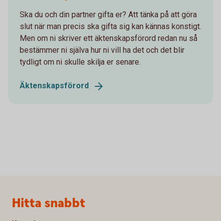
Ska du och din partner gifta er? Att tänka på att göra
slut när man precis ska gifta sig kan kännas konstigt.
Men om ni skriver ett äktenskapsförord redan nu så
bestämmer ni själva hur ni vill ha det och det blir
tydligt om ni skulle skilja er senare.
Äktenskapsförord
Sidfot
Hitta snabbt