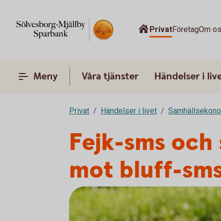
Privat
Företag
Om o
Meny
Våra tjänster
Händelser i liv
Privat
Händelser i livet
Samhällsekon
Fejk-sms och 
mot bluff-sm