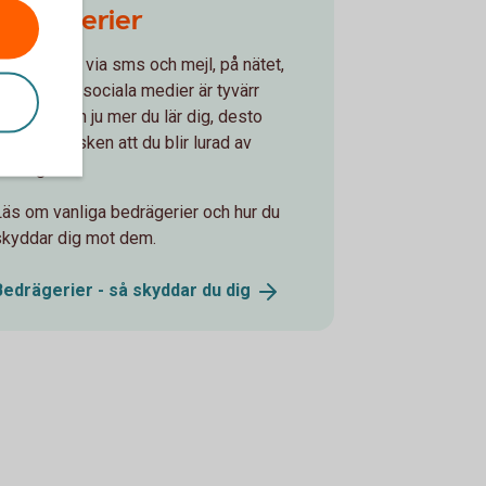
bedrägerier
Bedrägerier via sms och mejl, på nätet,
telefon och sociala medier är tyvärr
vanliga. Men ju mer du lär dig, desto
indre är risken att du blir lurad av
bedragarna.
Läs om vanliga bedrägerier och hur du
skyddar dig mot dem.
Bedrägerier - så skyddar du
dig