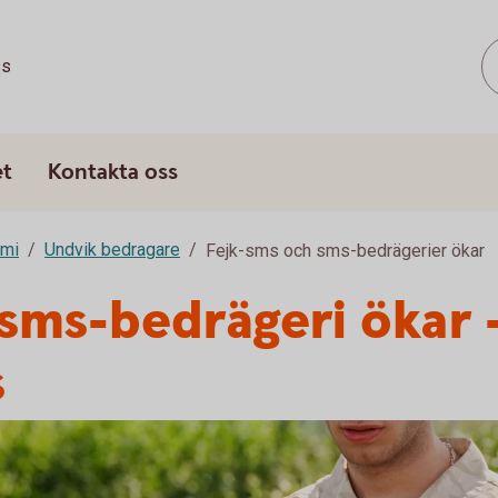
ss
et
Kontakta oss
omi
Undvik bedragare
Fejk-sms och sms-bedrägerier ökar
sms-bedrägeri ökar 
s