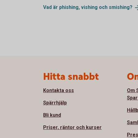
Vad är phishing, vishing och
smishing?
Sidfot
Hitta snabbt
Om
Kontakta oss
Om S
Spar
Spärrhjälp
Håll
Bli kund
Sam
Priser, räntor och kurser
Pre