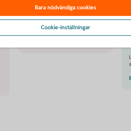
Bara nödvändiga cookies
Om du fått ett bluff-sms – anmäl det
direkt! Du gör det genom att klicka på
Rapportera skräp som ligger längst ner i
k
Cookie-inställningar
sms:et under "Avsändaren finns inte i din
kontaktlista". På så sätt hjälper du din
a
m
mobilleverantör att stoppa bedrägerier.