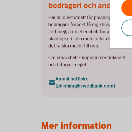
bedrägeri och andra
Har du blivit utsatt för phishing där en
bedragare försökt få dig klicka på en län
i ett mejl, sms eller chatt för att få in
skadlig kod i din mobil eller dator? Skick
det falska mejlet till oss.
Om sms/chatt - kopiera meddelandet
och bifoga i mejlet.
Anmäl nätfiske
(phishing@swedbank.com)
Mer information