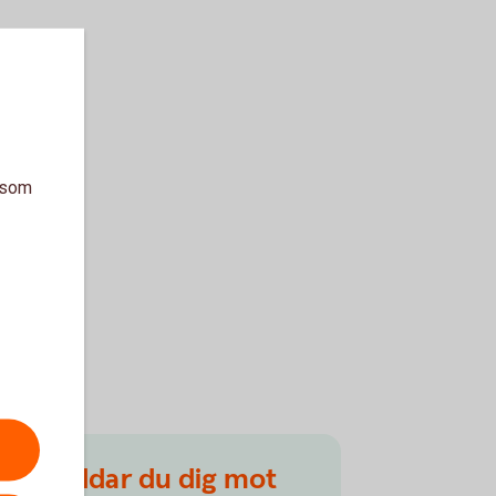
a som
Så skyddar du dig mot