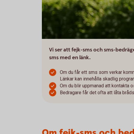
Vi ser att fejk-sms och sms-bedrägeri
sms med en länk.
Om du får ett sms som verkar komma
Länkar kan innehålla skadlig program
Om du blir uppmanad att kontakta oss
Bedragare får det ofta att låta bråd
Om fejk-sms och bed