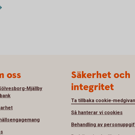
 oss
Säkerhet och
integritet
ölvesborg-Mjällby
bank
Ta tillbaka cookie-medgiva
barhet
Så hanterar vi cookies
hällsengagemang
Behandling av personuppgif
ss