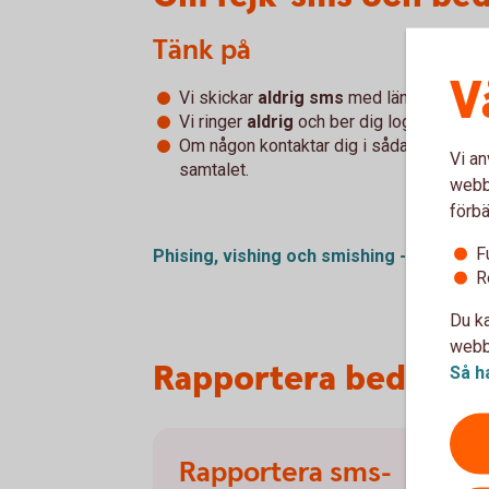
Tänk på
V
Vi skickar
aldrig sms
med länk till dig.
Vi ringer
aldrig
och ber dig logga in och
Om någon kontaktar dig i sådana frågor, s
Vi an
samtalet.
webbp
förbä
F
Phising, vishing och smishing - vad är
de
R
Du ka
webbp
Rapportera bedräger
Så h
Rapportera sms-