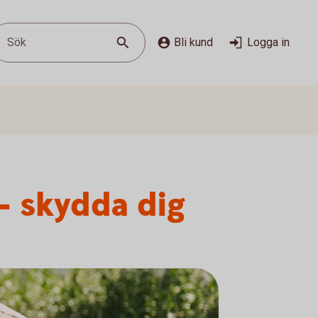
Sök
Bli kund
Logga in
– skydda dig