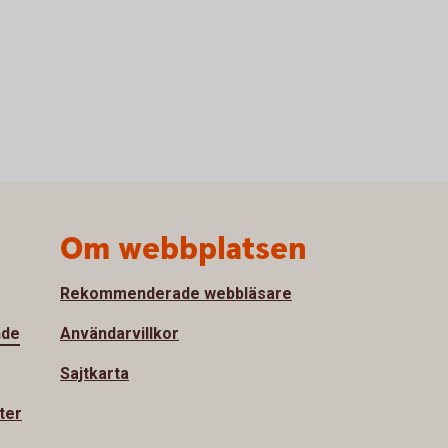
Om webbplatsen
Rekommenderade webbläsare
nde
Användarvillkor
Sajtkarta
ter