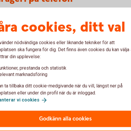
åra cookies, ditt val
 ber
aldrig
om dina koder.
vara inte eller avsluta
vänder nödvändiga cookies eller liknande tekniker för att
latsen ska fungera för dig. Det finns även cookies du kan välj
ttrar din upplevelse:
unktioner, prestanda och statistik
t?
elevant marknadsföring
n ta tillbaka ditt cookie-medgivande när du vill, längst ner på
latsen eller under din profil när du är inloggad.
ier och bluff-sms
anterar vi
cookies
Godkänn alla cookies
Om du fått ett bluff-sms