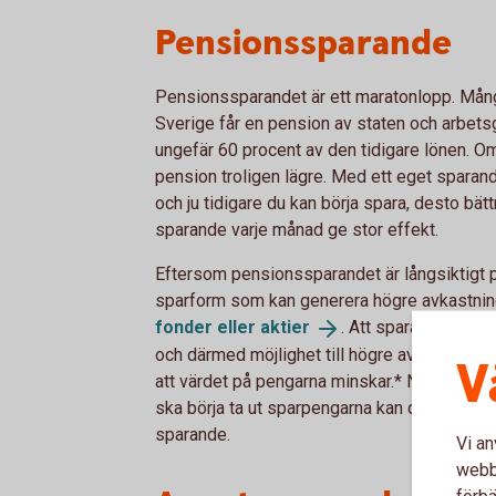
Pensionssparande
Pensionssparandet är ett maratonlopp. Mång
Sverige får en pension av staten och arbet
ungefär 60 procent av den tidigare lönen. Om 
pension troligen lägre. Med ett eget sparan
och ju tidigare du kan börja spara, desto bätt
sparande varje månad ge stor effekt.
Eftersom pensionssparandet är långsiktigt pa
sparform som kan generera högre avkastni
fonder eller
aktier
. Att spara i fonder 
och därmed möjlighet till högre avkastning, 
V
att värdet på pengarna minskar.* När man nä
ska börja ta ut sparpengarna kan det vara bra 
sparande.
Vi an
webbp
förbä