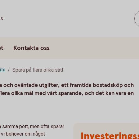
ss
et
Kontakta oss
omi
Spara på flera olika sätt
iga och oväntade utgifter, ett framtida bostadsköp och
 flera olika mål med vårt sparande, och det kan vara en
och samma pott, men ofta sparar
Investerings
ar vi behöver om något