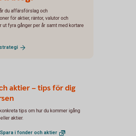
får du affärsförslag och
r för aktier, räntor, valutor och
 ut fyra gånger per år samt med kortare
strategi
h aktier – tips för dig
rsen
 konkreta tips om hur du kommer igång
ller aktier.
 Spara i fonder och
aktier