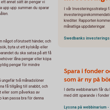
 ett annat sätt än pengar vi
gärna upp upp summan du sparar
I vår Investeringsstrategi 
ålen.
investeringsrekommendatione
krediter. Rapporten kommer
månatliga uppdateringar.
Swedbanks
investerings
m något oförutsett händer, och
ök, byta ut ett kylskåp eller
parandet du ska satsa på att få
 behöver låna pengar eller köpa
kyldig pengar för mindre
Spara i fonder oc
som är ny på bö
 på ungefär två månadslöner
a få tillgång till snabbt, och
I detta webbinarium får du
st eller som påverkas av
med ditt sparande i fonder e
to kan passa bra för denna
Lyssna på webbinarium -