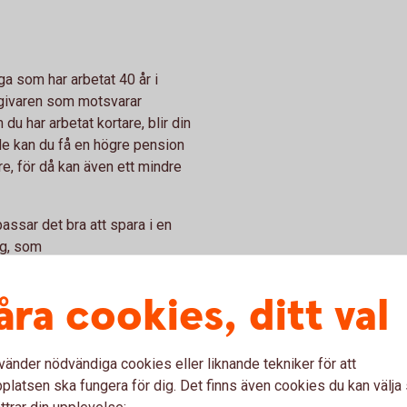
a som har arbetat 40 år i
sgivaren som motsvarar
du har arbetat kortare, blir din
de kan du få en högre pension
re, för då kan även ett mindre
ssar det bra att spara i en
ng, som
och aktier innebär högre risk,
men det innebär också en risk
åra cookies, ditt val
rmar sig tidpunkten då man
att minska risken i sitt
vänder nödvändiga cookies eller liknande tekniker för att
latsen ska fungera för dig. Det finns även cookies du kan välj
ttrar din upplevelse: