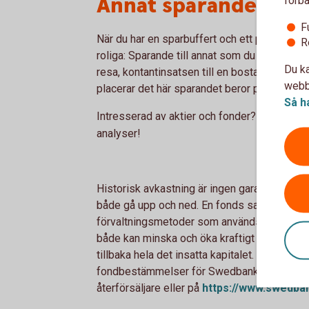
Annat sparande
F
När du har en sparbuffert och ett pensions
R
roliga: Sparande till annat som du kanske län
Du ka
resa, kontantinsatsen till en bostad eller någ
webbp
placerar det här sparandet beror på när du vi
Så h
Intresserad av aktier och fonder? Kolla in
Ak
analyser!
Historisk avkastning är ingen garanti för fr
både gå upp och ned. En fonds sammansätt
förvaltningsmetoder som används, gör att p
både kan minska och öka kraftigt i värde och 
tillbaka hela det insatta kapitalet. Faktabla
fondbestämmelser för Swedbank Roburs fond
återförsäljare eller på
https://www.swedba