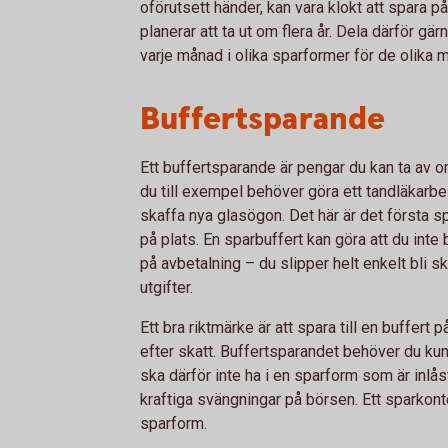
oförutsett händer, kan vara klokt att spara på
planerar att ta ut om flera år. Dela därför 
varje månad i olika sparformer för de olika m
Buffertsparande
Ett buffertsparande är pengar du kan ta av o
du till exempel behöver göra ett tandläkarbes
skaffa nya glasögon. Det här är det första s
på plats. En sparbuffert kan göra att du inte
på avbetalning – du slipper helt enkelt bli s
utgifter.
Ett bra riktmärke är att spara till en buffert
efter skatt. Buffertsparandet behöver du kunn
ska därför inte ha i en sparform som är inlå
kraftiga svängningar på börsen. Ett sparkon
sparform.