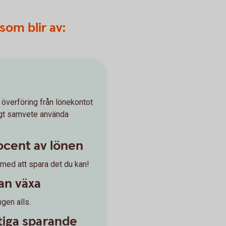
som blir av:
 överföring från lönekontot
igt samvete använda
ocent av lönen
 med att spara det du kan!
an växa
ngen alls.
ktiga sparande