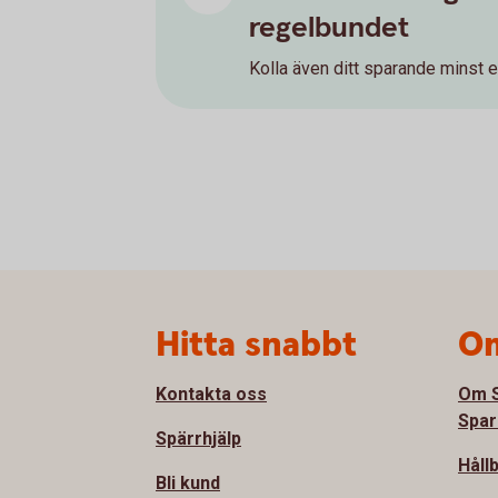
regelbundet
Kolla även ditt sparande minst 
Sidfot
Hitta snabbt
Om
Kontakta oss
Om S
Spar
Spärrhjälp
Håll
Bli kund