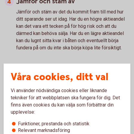
Jämför och stäm av
Jämför och stäm av
det du kommit fram till med hur
ditt sparande ser ut idag. Har du en högre aktieandel
kan det vara ett tecken på för hög risk och att du
därmed kan behöva sälja. Har du en lägre aktieandel
kan du lugnt sitta kvar i båten och eventuellt börja
fundera på om du inte ska börja köpa lite försiktigt.
Tänk på
Våra cookies, ditt val
Vi använder nödvändiga cookies eller liknande
Historisk avkastning är ingen garanti för framtida
tekniker för att webbplatsen ska fungera för dig. Det
avkastning. Pengar du investerar i finansiella instrument
finns även cookies du kan välja som förbättrar din
kan både öka och minska i värde och det är inte säkert
upplevelse:
att du får tillbaka det investerade kapitalet.
Funktioner, prestanda och statistik
Relevant marknadsföring