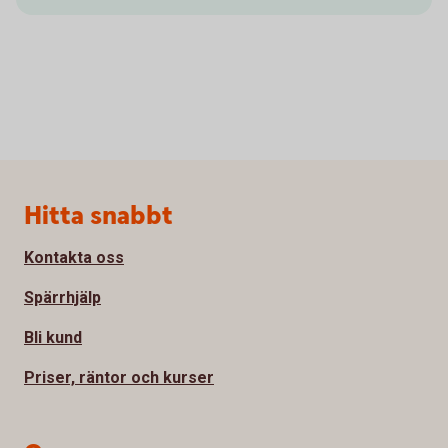
Sidfot
Hitta snabbt
Kontakta oss
Spärrhjälp
Bli kund
Priser, räntor och kurser