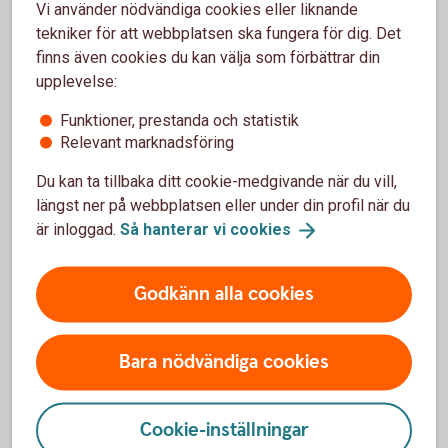
Vi använder nödvändiga cookies eller liknande
tekniker för att webbplatsen ska fungera för dig. Det
finns även cookies du kan välja som förbättrar din
upplevelse:
Vad är ett ISK?
Funktioner, prestanda och statistik
Relevant marknadsföring
Ett investeringssparkonto är en sparform där
du på ett enkelt sätt kan spara i fonder och
Du kan ta tillbaka ditt cookie-medgivande när du vill,
aktier.
längst ner på webbplatsen eller under din profil när du
Du kan sälja fonder och aktier utan att behöva
är inloggad.
Så hanterar vi
cookies
redogöra för dem i din deklaration. Du betalar
alltså inte skatt om du säljer något med vinst
eller får utdelning. I stället betalar du en årlig
Godkänn alla cookies
schablonskatt baserad på genomsnittet av
kontots värde vid kvartalsskiften och de
Bara nödvändiga cookies
insättningar du gjort under året.
Skulle du göra en förlust på dina värdepapper
kan du inte göra avdrag för dem.
Cookie-inställningar
Du betalar skatt på ditt sparande på ISK