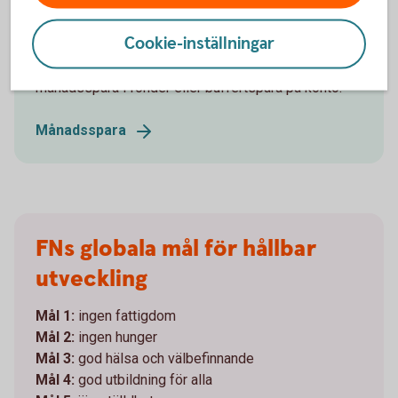
Månadsspara
Cookie-inställningar
Det bästa sparandet är det som blir av! Just därför
är det så smart att månadsspara. Välj om du vill
månadsspara i fonder eller buffertspara på konto.
Månadsspara
FNs globala mål för hållbar
utveckling
Mål 1:
ingen fattigdom
Mål 2:
ingen hunger
Mål 3:
god hälsa och välbefinnande
Mål 4:
god utbildning för alla