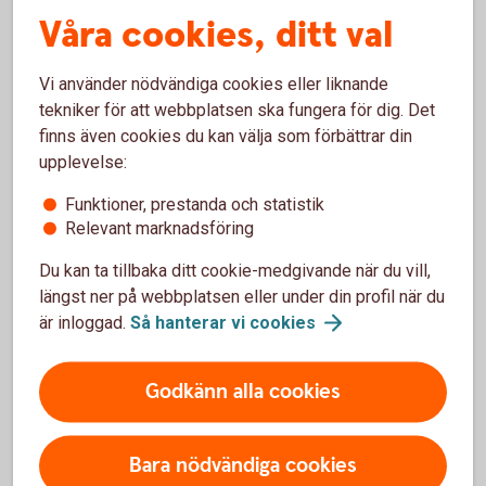
Våra cookies, ditt val
Ekonom för Finansiell hälsa
Vi använder nödvändiga cookies eller liknande
tekniker för att webbplatsen ska fungera för dig. Det
finns även cookies du kan välja som förbättrar din
Vad gör en finansiell produkt
upplevelse:
hållbar?
Funktioner, prestanda och statistik
Relevant marknadsföring
Lär dig mer om vad som gör en finansiell produkt, till
Du kan ta tillbaka ditt cookie-medgivande när du vill,
exempel en fond, hållbar och gör ett aktivt val.
längst ner på webbplatsen eller under din profil när du
är inloggad.
Så hanterar vi
cookies
Vad gör en finansiell produkt
hållbar?
Hållbart
sparande
Godkänn alla cookies
Bara nödvändiga cookies