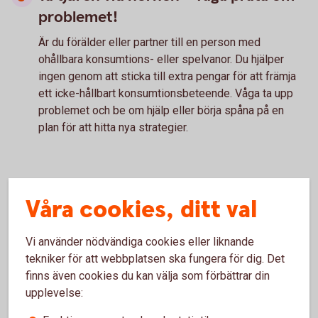
problemet!
Är du förälder eller partner till en person med
ohållbara konsumtions- eller spelvanor. Du hjälper
ingen genom att sticka till extra pengar för att främja
ett icke-hållbart konsumtionsbeteende. Våga ta upp
problemet och be om hjälp eller börja spåna på en
plan för att hitta nya strategier.
Om du eller någon i din närhet har
Våra cookies, ditt val
hamnat i ekonomiska svårigheter:
Vi använder nödvändiga cookies eller liknande
Många kommuner, och storstadsområden, erbjuder
tekniker för att webbplatsen ska fungera för dig. Det
budget- och skuldrådgivare som ger råd och stöd för
finns även cookies du kan välja som förbättrar din
att få ordning på din ekonomi.
upplevelse:
Konsumentverket arbetar med att hjälpa konsumenter
att få ekonomin att gå ihop. På