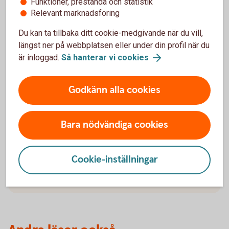
Funktioner, prestanda och statistik
konsumentverkets webbplats
kan du testa att
Relevant marknadsföring
göra en egen budget.
Du kan ta tillbaka ditt cookie-medgivande när du vill,
Hjälp med skuldsanering går att få hos
längst ner på webbplatsen eller under din profil när du
Kronofogden
är inloggad.
Så hanterar vi cookies
Godkänn alla cookies
Vilka utgifter har du?
Bara nödvändiga cookies
Med Utgiftskollen håller du enkelt koll på utgifterna
och får en bra kontoöversikt. Aktivera funktionen i
vår app och kom igång.
Cookie-inställningar
Få koll på dina köp med Utgiftskollen