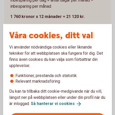
Inbesparing per dag × antal dagar per månad =
inbesparing per månad.
1 760 kronor x 12 månader = 21 120 kr.
Våra cookies, ditt val
Vi använder nödvändiga cookies eller liknande
Spara 10 800 kr om året på matlåda
tekniker för att webbplatsen ska fungera för dig. Det
varannan dag
finns även cookies du kan välja som förbättrar din
upplevelse:
Om det känns alldeles för tråkigt att behöva säga
hejdå till krog och restaurang så behöver man inte gå
Funktioner, prestanda och statistik
all in. Det är ju helt okej att släppa in lite ”orkar inte”,
Relevant marknadsföring
”glömde", ”fredagslyx” och ”semester” i din nya rutin
och kanske köra matlåda varannan dag. 10 800
Du kan ta tillbaka ditt cookie-medgivande när du vill,
kronor är inte heller så dumt, eller hur?
längst ner på webbplatsen eller under din profil när du
är inloggad.
Så hanterar vi
cookies