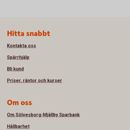
Sidfot
Hitta snabbt
Kontakta oss
Spärrhjälp
Bli kund
Priser, räntor och kurser
Om oss
Om Sölvesborg-Mjällby Sparbank
Hållbarhet