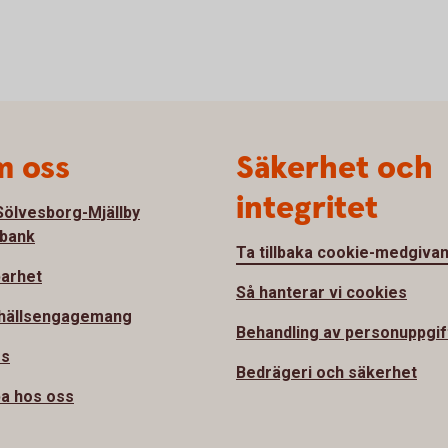
 oss
Säkerhet och
integritet
ölvesborg-Mjällby
bank
Ta tillbaka cookie-medgiva
barhet
Så hanterar vi cookies
hällsengagemang
Behandling av personuppgif
ss
Bedrägeri och säkerhet
a hos oss