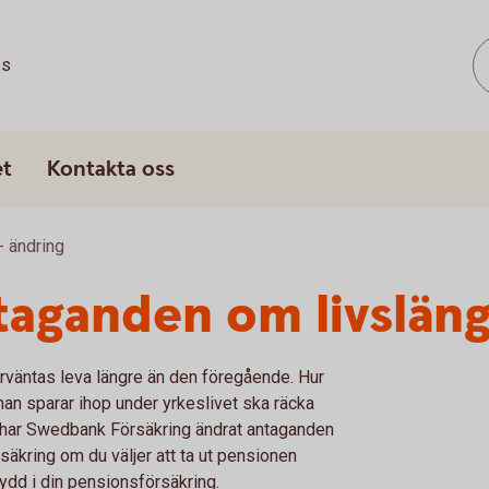
ss
et
Kontakta oss
 ändring
taganden om livslän
förväntas leva längre än den föregående. Hur
man sparar ihop under yrkeslivet ska räcka
ör har Swedbank Försäkring ändrat antaganden
säkring om du väljer att ta ut pensionen
kydd i din pensionsförsäkring.