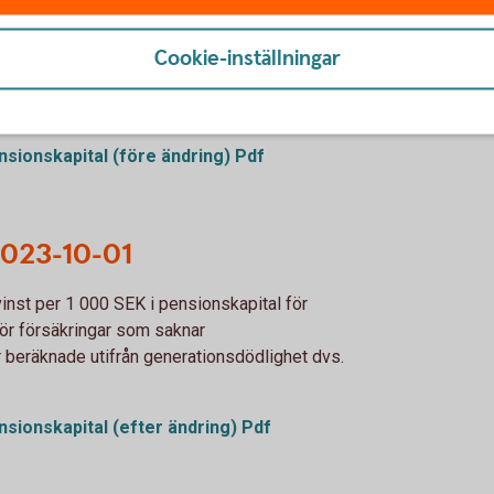
2023-10-01
Cookie-inställningar
nst per 1 000 SEK i pensionskapital för
r försäkringar som saknar
ensionskapital (före ändring) Pdf
 2023-10-01
vinst per 1 000 SEK i pensionskapital för
ör försäkringar som saknar
 beräknade utifrån generationsdödlighet dvs.
ensionskapital (efter ändring) Pdf