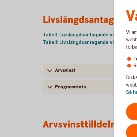
V
Livslängdsantagande
Vi an
Tabell: Livslängdsantagande vid 65 år (f
webbp
Tabell: Livslängdsantagande vid 65 år (e
förbä
F
R
Arvsvinst
Du ka
webbp
Prognosränta
Så h
Arvsvinsttilldelning