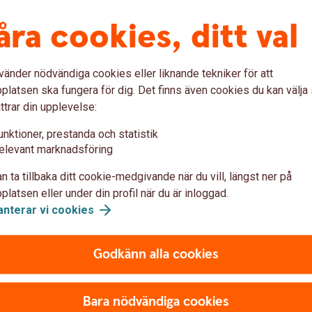
åra cookies, ditt val
n före och efter 2023-10-01
vänder nödvändiga cookies eller liknande tekniker för att
öre ändring)
Pdf
latsen ska fungera för dig. Det finns även cookies du kan välj
fter ändring)
Pdf
ttrar din upplevelse:
unktioner, prestanda och statistik
elevant marknadsföring
n ta tillbaka ditt cookie-medgivande när du vill, längst ner på
latsen eller under din profil när du är inloggad.
anterar vi
cookies
Godkänn alla cookies
 före och efter 2023-10-01
Bara nödvändiga cookies