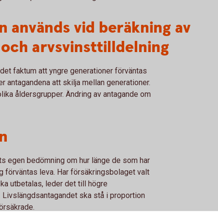
n används vid beräkning av
och arvsvinsttilldelning
det faktum att yngre generationer förväntas
r antagandena att skilja mellan generationer.
r olika åldersgrupper. Ändring av antagande om
n
ts egen bedömning om hur länge de som har
 förväntas leva. Har försäkringsbolaget valt
a utbetalas, leder det till högre
 Livslängdsantagandet ska stå i proportion
försäkrade.