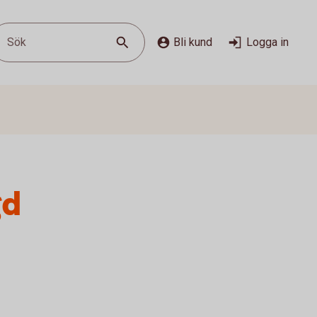
Sök
Bli kund
Logga in
gd