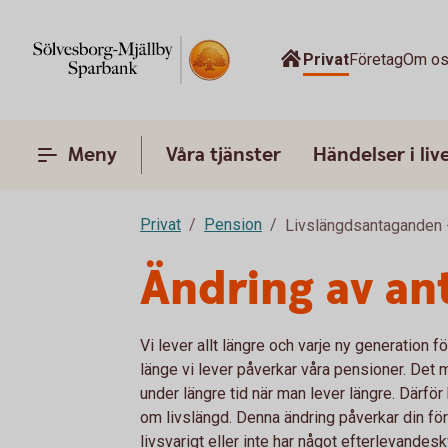
Privat
Företag
Om o
Meny
Våra tjänster
Händelser i liv
Privat
Pension
Livslängdsantaganden -
Ändring av an
Vi lever allt längre och varje ny generation 
länge vi lever påverkar våra pensioner. Det 
under längre tid när man lever längre. Därf
om livslängd. Denna ändring påverkar din för
livsvarigt eller inte har något efterlevandes