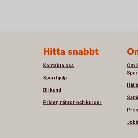
Sidfot
Hitta snabbt
Om
Kontakta oss
Om S
Spar
Spärrhjälp
Håll
Bli kund
Sam
Priser, räntor och kurser
Pre
Jobb