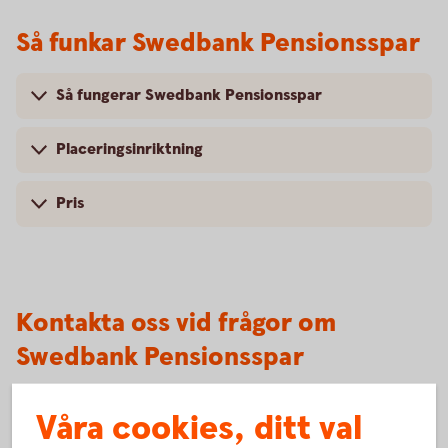
Så funkar Swedbank Pensionsspar
Så fungerar Swedbank Pensionsspar
Placeringsinriktning
Pris
Kontakta oss vid frågor om
Swedbank Pensionsspar
Våra cookies, ditt val
Ring oss