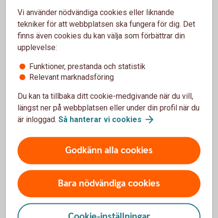
Vi använder nödvändiga cookies eller liknande
Ring 0456-42400
tekniker för att webbplatsen ska fungera för dig. Det
finns även cookies du kan välja som förbättrar din
upplevelse:
Funktioner, prestanda och statistik
Besök oss
Relevant marknadsföring
Du kan ta tillbaka ditt cookie-medgivande när du vill,
Välkommen till ett av våra kontor så hjälper vi dig.
längst ner på webbplatsen eller under din profil när du
är inloggad.
Så hanterar vi
cookies
Hitta ditt
bankkontor
Godkänn alla cookies
För att se detta innehåll behöver du först
Bara nödvändiga cookies
godkänna cookies för Funktioner, prestanda
och statistik.
Cookie-inställningar