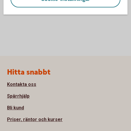
Inställningar för cookies
Sidfot
Hitta snabbt
Kontakta oss
Spärrhjälp
Bli kund
Priser, räntor och kurser