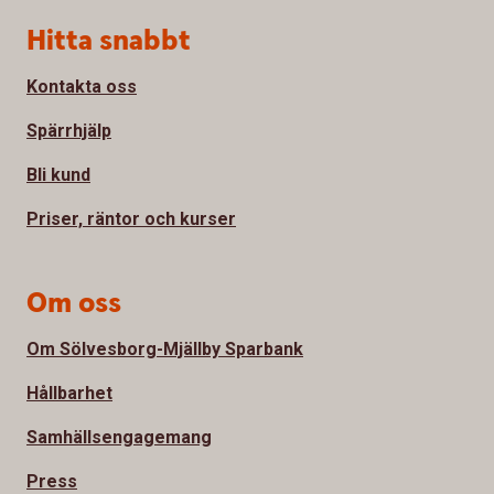
Sidfot
Hitta snabbt
Kontakta oss
Spärrhjälp
Bli kund
Priser, räntor och kurser
Om oss
Om Sölvesborg-Mjällby Sparbank
Hållbarhet
Samhällsengagemang
Press