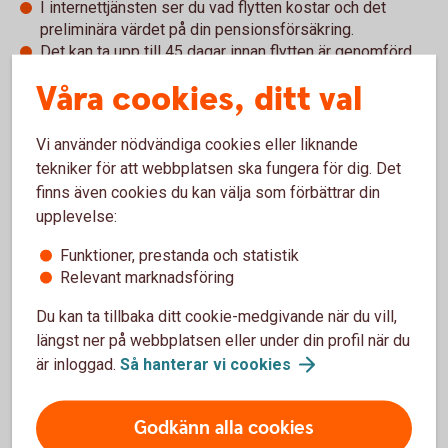
I internettjänsten ser du vad flytten kostar och det
preliminära värdet på din pensionsförsäkring.
Det kan ta upp till 45 dagar innan flytten är genomförd.
Du får information från Pensionsvalet när flytten är klar.
Våra cookies, ditt val
Utan e-legitimation
Vi använder nödvändiga cookies eller liknande
tekniker för att webbplatsen ska fungera för dig. Det
Du som inte har e-legitimation kan för närvarande inte
finns även cookies du kan välja som förbättrar din
flytta intjänat pensionskapital eller göra omval för nya
upplevelse:
premier.
Undantag:
Utlandsboende och personer med skyddad
Funktioner, prestanda och statistik
identitet kontaktar Pensionsvalet för hjälp med flytt av
Relevant marknadsföring
befintligt kapital.
Du kan ta tillbaka ditt cookie-medgivande när du vill,
Sölvesborg-Mjällby Sparbanks erbjudande
längst ner på webbplatsen eller under din profil när du
är inloggad.
Så hanterar vi
cookies
Swedbanks entrélösning inom KAP-KL och AKAP-KR
(pdf)
Godkänn alla cookies