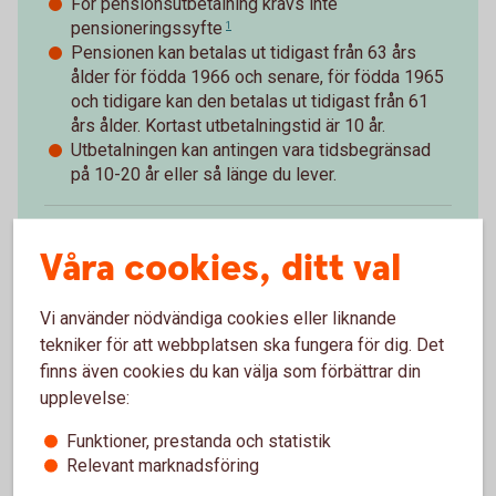
För pensionsutbetalning krävs inte
pensioneringssyfte
1
Pensionen kan betalas ut tidigast från 63 års
ålder för födda 1966 och senare, för födda 1965
och tidigare kan den betalas ut tidigast från 61
års ålder. Kortast utbetalningstid är 10 år.
Utbetalningen kan antingen vara tidsbegränsad
på 10-20 år eller så länge du lever.
Utbetalning av pension förutsätter inte att den
1
Våra cookies, ditt val
anställde avgår ur tjänst. Den anställde får stå
till arbetsmarknadens förfogande.
Tillbaka
Vi använder nödvändiga cookies eller liknande
tekniker för att webbplatsen ska fungera för dig. Det
finns även cookies du kan välja som förbättrar din
upplevelse:
Funktioner, prestanda och statistik
Paus i pågående
Relevant marknadsföring
pensionsutbetalning