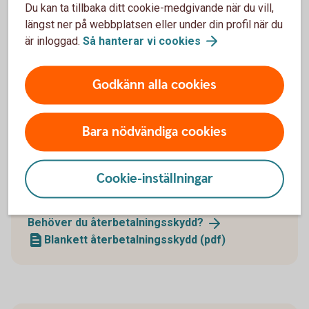
Du kan ta tillbaka ditt cookie-medgivande när du vill,
längst ner på webbplatsen eller under din profil när du
Du kan enkelt pausa din pensionsutbetalning och
är inloggad.
Så hanterar vi
cookies
även förkorta, förlänga eller ta bort en pågående
paus.
Godkänn alla cookies
Pausa din
pensionsutbetalning
Bara nödvändiga cookies
Cookie-inställningar
Återbetalningsskydd
Behöver du
återbetalningsskydd?
Blankett återbetalningsskydd (pdf)