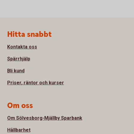
Sidfot
Hitta snabbt
Kontakta oss
Spärrhjälp
Bli kund
Priser, räntor och kurser
Om oss
Om Sölvesborg-Mjällby Sparbank
Hållbarhet