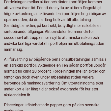
Fördelningen mellan aktier och räntor i portföljen kommer
att variera över tid. För att dra nytta av aktiers långsiktigt
högre avkastning är aktieandelen i portföljen hög i början av
sparperioden, då det är lång tid kvar till utbetalning.
Samtidigt är aktier, på kort sikt, betydligt mer riskabla än
räntebärande tillgångar. Aktieandelen kommer därför
successivt att trappas ner i syfte att minska risken och
undvika kraftiga värdefall i portföljen när utbetalningstiden
närmar sig.
All förvaltning av pågående pensionsutbetalningar samlas i
en särskild portfölj. Aktieandelen i en sådan portfölj uppgår
normalt till cirka 20 procent. Fördelningen mellan aktier och
räntor kan dock även under utbetalningstiden variera
beroende på marknadsvärdering. Om utbetalningarna sker
under kort eller lång tid är också avgörande för hur stor
aktieandelen är.
Placeringar i räntebärande papper görs på den svenska
marknaden.