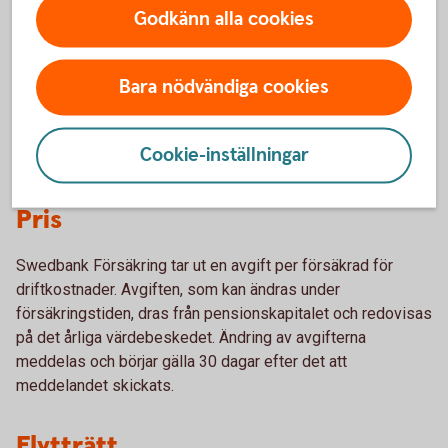
pengar, efter avdrag för kapitalförvaltningsavgift, tillförs
Godkänn alla cookies
över tiden kollektivet av sparare inom SAF-LO i form av
total-avkastning. Avkastningen av tillgångarna fördelas på
Bara nödvändiga cookies
försäkringarna genom en av Swedbank Försäkring vid var
tid bestämd avkastningsränta. Avkastningsräntan bestäms
som en funktion av totalavkastningen och värdet av
Cookie-inställningar
förväntade garantiutbetalningar.
Pris
Swedbank Försäkring tar ut en avgift per försäkrad för
driftkostnader. Avgiften, som kan ändras under
försäkringstiden, dras från pensionskapitalet och redovisas
på det årliga värdebeskedet. Ändring av avgifterna
meddelas och börjar gälla 30 dagar efter det att
meddelandet skickats.
Flytträtt