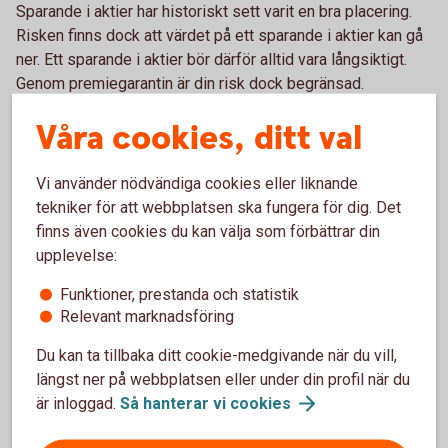
Sparande i aktier har historiskt sett varit en bra placering.
Risken finns dock att värdet på ett sparande i aktier kan gå
ner. Ett sparande i aktier bör därför alltid vara långsiktigt.
Genom premiegarantin är din risk dock begränsad.
Våra cookies, ditt val
Garantin
Vi använder nödvändiga cookies eller liknande
Garantin innebär att värdet på sparandet den dag du går i
tekniker för att webbplatsen ska fungera för dig. Det
pension aldrig kommer att vara mindre än summan av de
finns även cookies du kan välja som förbättrar din
premier som har betalats in i försäkringen. Det gäller
upplevelse:
oavsett utvecklingen på börsen. Det garanterade beloppet
kallas Garantivärde. Garantin gäller även om kunden skulle
Funktioner, prestanda och statistik
avlida innan ålderspensionen börjat utbetalas, under
Relevant marknadsföring
förutsättning att kunden valt återbetalningsskydd.
Du kan ta tillbaka ditt cookie-medgivande när du vill,
längst ner på webbplatsen eller under din profil när du
Överskott
är inloggad.
Så hanterar vi
cookies
All avkastning som uppstår vid förvaltningen av spararnas