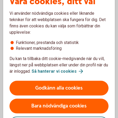
Våra cookies, ditt val
kostnadsfritt
Vi använder nödvändiga cookies eller liknande
tekniker för att webbplatsen ska fungera för dig. Det
finns även cookies du kan välja som förbättrar din
upplevelse:
Vill du hellre välja egna
Funktioner, prestanda och statistik
Relevant marknadsföring
fonder?
Du kan ta tillbaka ditt cookie-medgivande när du vill,
Vi har ett av marknadens bredaste placeringsutbud
längst ner på webbplatsen eller under din profil när du
av fonder. Detta gör att du hitta alternativ som
är inloggad.
Så hanterar vi
cookies
passar just dina behov. Självklart kan du när som
helst – kostnadsfritt - byta till andra fonder. Du kan
Godkänn alla cookies
även se hur mycket din arbetsgivare har betalat in,
utvecklingen på ditt sparande och ändra
köpfördelningen för framtida insättningar.
Bara nödvändiga cookies
Internetbanken eller vår app