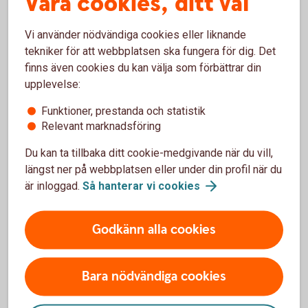
Våra cookies, ditt val
kostnadsfritt
Vi använder nödvändiga cookies eller liknande
tekniker för att webbplatsen ska fungera för dig. Det
finns även cookies du kan välja som förbättrar din
upplevelse:
Vill du hellre välja egna
Funktioner, prestanda och statistik
Relevant marknadsföring
fonder?
Du kan ta tillbaka ditt cookie-medgivande när du vill,
Vi har ett av marknadens bredaste placeringsutbud
längst ner på webbplatsen eller under din profil när du
av fonder. Detta gör att du hitta alternativ som
är inloggad.
Så hanterar vi
cookies
passar just dina behov. Självklart kan du när som
helst – kostnadsfritt - byta till andra fonder. Du kan
Godkänn alla cookies
även se hur mycket din arbetsgivare har betalat in,
utvecklingen på ditt sparande och ändra
köpfördelningen för framtida insättningar.
Bara nödvändiga cookies
Internetbanken eller vår app