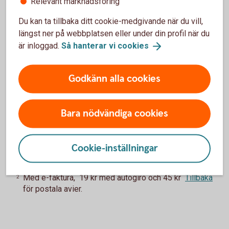
Relevant marknadsföring
Uppläggningsavgift Nyckelkund
Du kan ta tillbaka ditt cookie-medgivande när du vill,
längst ner på webbplatsen eller under din profil när du
350 kr
1
är inloggad.
Så hanterar vi
cookies
Uppläggningsavgift
Godkänn alla cookies
550 kr
Aviseringsavgift
Bara nödvändiga cookies
0 kr
2
Cookie-inställningar
Avgiften gäller om du är Nyckelkund.
Tillbaka
1
Med e-faktura, 19 kr med autogiro och 45 kr
Tillbaka
2
för postala avier.