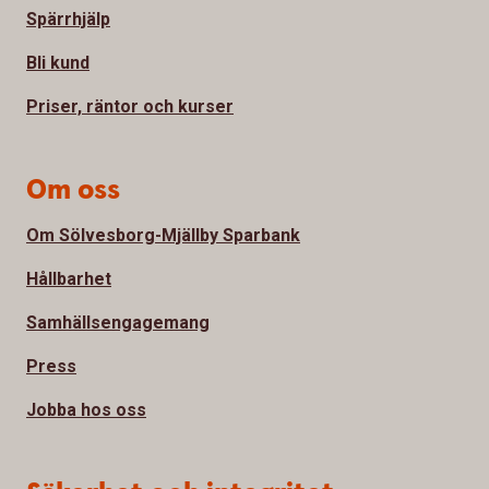
Spärrhjälp
Bli kund
Priser, räntor och kurser
Om oss
Om Sölvesborg-Mjällby Sparbank
Hållbarhet
Samhällsengagemang
Press
Jobba hos oss