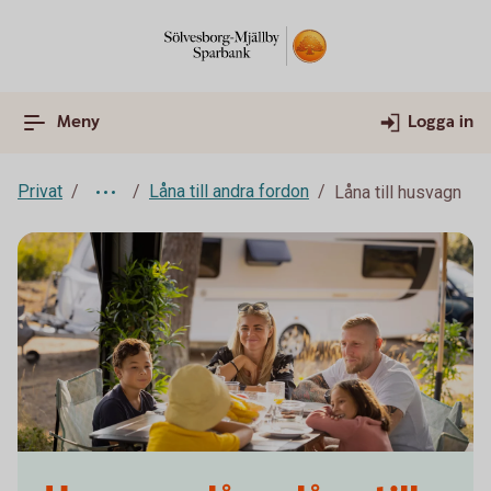
Meny
Logga in
Privat
Låna till andra fordon
Låna till husvagn