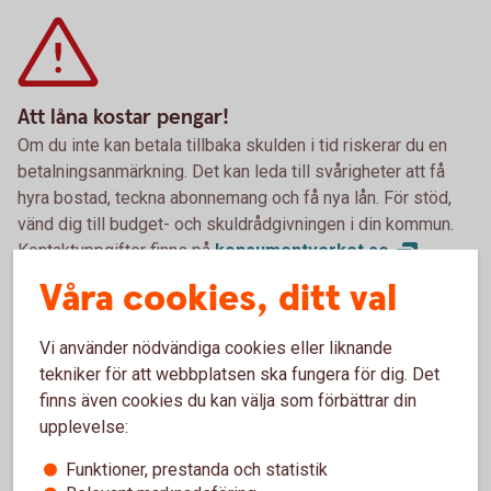
Att låna kostar pengar!
Om du inte kan betala tillbaka skulden i tid riskerar du en
betalningsanmärkning. Det kan leda till svårigheter att få
hyra bostad, teckna abonnemang och få nya lån. För stöd,
vänd dig till budget- och skuldrådgivningen i din kommun.
Kontaktuppgifter finns på
konsumentverket.
se
Våra cookies, ditt val
Vi använder nödvändiga cookies eller liknande
Pris och ränta Fritidslån
tekniker för att webbplatsen ska fungera för dig. Det
finns även cookies du kan välja som förbättrar din
Ränta
upplevelse:
6,19 % (senaste ränteändring 2025-10-03) räntan är
Funktioner, prestanda och statistik
rörlig.