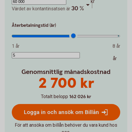
kr
30 %
Värdet av kontantinsatsen är
Återbetalningstid (år)
1 år
8 år
år
Genomsnittlig månadskostnad
2 700 kr
Totalt belopp
162 026 kr
Logga in och ansök om Billån
För att ansöka om billån behöver du vara kund hos