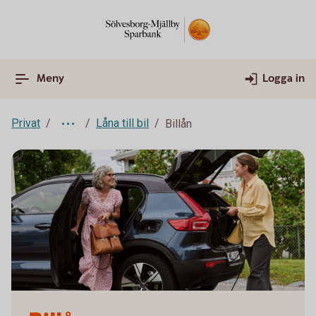
Meny
Logga in
Privat
Låna till bil
Billån