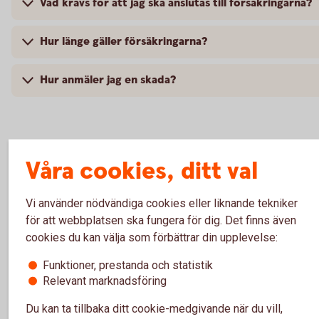
Vad krävs för att jag ska anslutas till försäkringarna?
Hur länge gäller försäkringarna?
Hur anmäler jag en skada?
Villkor
Våra cookies, ditt val
Vi använder nödvändiga cookies eller liknande tekniker
Gruppliv – villkor från 2021-02-01 (pdf)
för att webbplatsen ska fungera för dig. Det finns även
Gruppliv – villkor från 2017-04-01 (pdf)
cookies du kan välja som förbättrar din upplevelse:
Gruppliv – för- och efterköpsinfo 2021-02-01 (pdf)
Funktioner, prestanda och statistik
Gruppliv – för- och efterköpsinfo 2017-04-01 (pdf)
Relevant marknadsföring
Betalskydd – förköpsinfo 2025-10-01 (pdf)
Du kan ta tillbaka ditt cookie-medgivande när du vill,
Betalskydd – villkor 2025-10-01 (pdf)