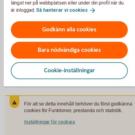
längst ner på webbplatsen eller under din profil när du
Betalskydd – tidigare villkor från 2015-07-01 (pdf)
är inloggad.
Så hanterar vi
cookies
Betalskydd – tidigare villkor från 2011-01-01 (pdf)
Faktablad – Betalskydd Medlemslån (pdf)
Godkänn alla cookies
Blanketter
Bara nödvändiga cookies
Cookie-inställningar
Ångerblankett Betalskydd (pdf)
För att se detta innehåll behöver du först godkänna
cookies för Funktioner, prestanda och statistik.
Inställningar för cookies