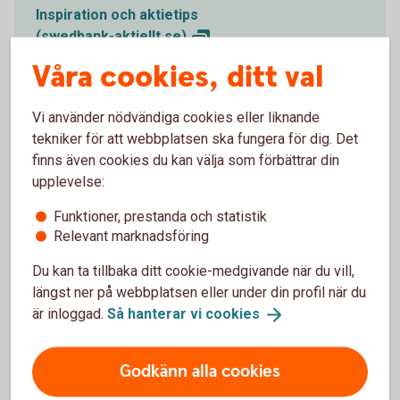
Inspiration och aktietips
(swedbank-aktiellt.se)
Våra cookies, ditt val
Vi använder nödvändiga cookies eller liknande
tekniker för att webbplatsen ska fungera för dig. Det
Nyheter och analyser
finns även cookies du kan välja som förbättrar din
upplevelse:
Vill du hänga med vad som händer på
finansmarknaderna? Få bättre koll på inflationen,
Funktioner, prestanda och statistik
räntorna och din egen privatekonomi? I Aktiellt får
Relevant marknadsföring
du börs- och förvaltarkommentarer, samt nyheter och
Du kan ta tillbaka ditt cookie-medgivande när du vill,
artiklar om aktier och fonder.
längst ner på webbplatsen eller under din profil när du
är inloggad.
Så hanterar vi
cookies
Aktiellt
(swedbank-aktiellt.se)
Godkänn alla cookies