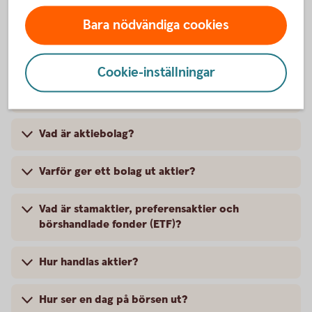
Handla med och investera i aktier -
Bara nödvändiga cookies
frågor och svar
Cookie-inställningar
Varför ska jag investera i aktier?
Vad är aktiebolag?
Varför ger ett bolag ut aktier?
Vad är stamaktier, preferensaktier och
börshandlade fonder (ETF)?
Hur handlas aktier?
Hur ser en dag på börsen ut?