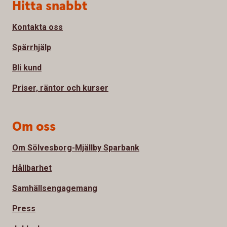
Sidfot
Hitta snabbt
Kontakta oss
Spärrhjälp
Bli kund
Priser, räntor och kurser
Om oss
Om Sölvesborg-Mjällby Sparbank
Hållbarhet
Samhällsengagemang
Press