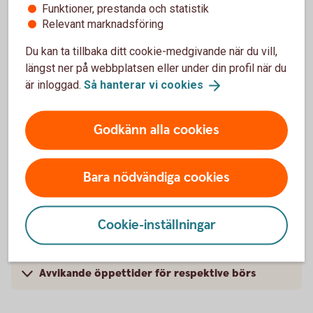
Funktioner, prestanda och statistik
09.00-15.00
First North
LV
Relevant marknadsföring
Du kan ta tillbaka ditt cookie-medgivande när du vill,
längst ner på webbplatsen eller under din profil när du
är inloggad.
Så hanterar vi
cookies
Litauen
Godkänn alla cookies
Börs/aktiemarknad
Öppettider
09.00-15.00
Nasdaq
Vilnius
Bara nödvändiga cookies
09.00-15.00
First North
LT
Cookie-inställningar
Avvikande öppettider för respektive börs