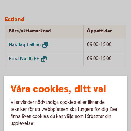
Estland
Börs/aktiemarknad
Öppettider
09.00-15.00
Nasdaq
Tallinn
09.00-15.00
First North
EE
Våra cookies, ditt val
Lettland
Vi använder nödvändiga cookies eller liknande
Börs/aktiemarknad
Öppettider
tekniker för att webbplatsen ska fungera för dig. Det
finns även cookies du kan välja som förbättrar din
09.00-15.00
Nasdaq
Riga
upplevelse: