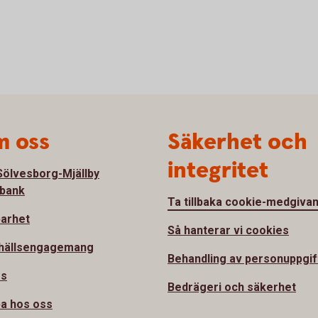
 oss
Säkerhet och
integritet
ölvesborg-Mjällby
bank
Ta tillbaka cookie-medgiva
barhet
Så hanterar vi cookies
hällsengagemang
Behandling av personuppgif
ss
Bedrägeri och säkerhet
a hos oss