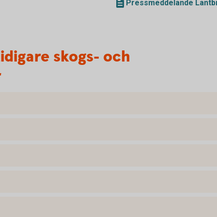
Pressmeddelande Lantbr
tidigare skogs- och
r