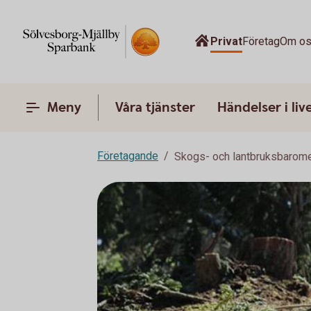
Privat
Företag
Om o
Meny
Våra tjänster
Händelser i liv
Företagande
Skogs- och lantbruksbarome