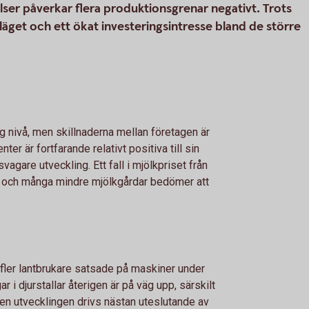
elser påverkar flera produktionsgrenar negativt. Trots
släget och ett ökat investeringsintresse bland de större
g nivå, men skillnaderna mellan företagen är
er är fortfarande relativt positiva till sin
vagare utveckling. Ett fall i mjölkpriset från
 och många mindre mjölkgårdar bedömer att
h fler lantbrukare satsade på maskiner under
r i djurstallar återigen är på väg upp, särskilt
Men utvecklingen drivs nästan uteslutande av