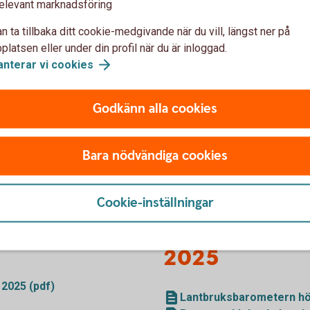
ke
elevant marknadsföring
 28% till 33%
n ta tillbaka ditt cookie-medgivande när du vill, längst ner på
latsen eller under din profil när du är inloggad.
anterar vi
cookies
Pressmedde
Godkänn alla cookies
(pdf)
Pressmeddelande Lan
Bara nödvändiga cookies
Cookie-inställningar
025
Lantbruksbar
2025
2025 (pdf)
Lantbruksbarometern hö