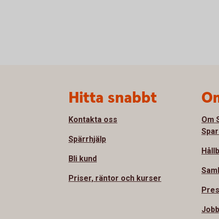
Sidfot
Hitta snabbt
Om
Kontakta oss
Om S
Spar
Spärrhjälp
Håll
Bli kund
Sam
Priser, räntor och kurser
Pre
Jobb