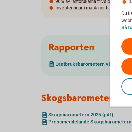
96% av lantbrukarna trivs bra i sitt yr
R
Investeringar i maskiner har ökat från
Du ka
webbp
Så h
Rapporten
Lantbruksbarometern våren 2026 
Skogsbarometern 2
Skogsbarometern 2025 (pdf)
Pressmeddelande Skogsbarometern 