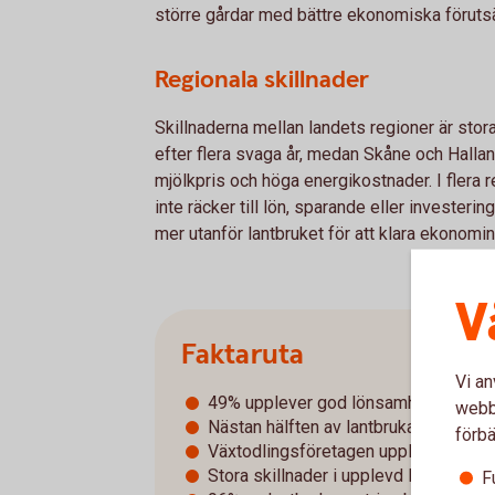
större gårdar med bättre ekonomiska förutsä
Regionala skillnader
Skillnaderna mellan landets regioner är stor
efter flera svaga år, medan Skåne och Hallan
mjölkpris och höga energikostnader. I flera 
inte räcker till lön, sparande eller investering
mer utanför lantbruket för att klara ekonomin
V
Faktaruta
Vi an
49% upplever god lönsamhet
webbp
Nästan hälften av lantbrukarna har då
förbä
Växtodlingsföretagen upplever en fo
Stora skillnader i upplevd lönsamhet
F