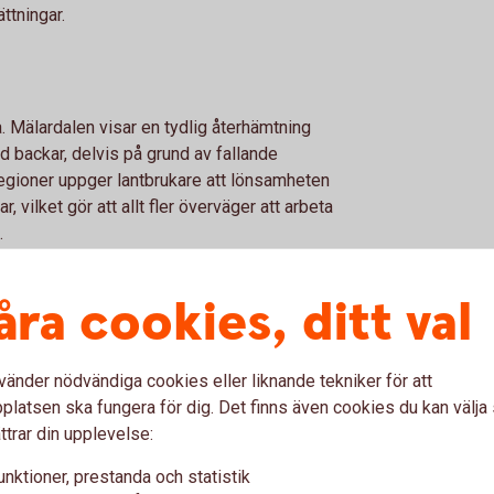
ttningar.
a. Mälardalen visar en tydlig återhämtning
d backar, delvis på grund av fallande
regioner uppger lantbrukare att lönsamheten
ar, vilket gör att allt fler överväger att arbeta
.
åra cookies, ditt val
vänder nödvändiga cookies eller liknande tekniker för att
latsen ska fungera för dig. Det finns även cookies du kan välj
lig lönsamhet
ttrar din upplevelse:
rtsatt mycket dålig lönsamhet
 mellan regioner
unktioner, prestanda och statistik