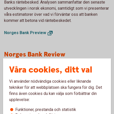
Banks räntebesked. Analysen sammanfattar den senaste
utvecklingen i norsk ekonomi, samtidigt som vi presenterar
våra estimatorer över vad vi förväntar oss att banken
kommer att betona vid räntebeskedet.
Norges Bank
Preview
Norges Bank Review
Norges Bank Review publiceras strax efter Norges Banks
Våra cookies, ditt val
räntebesked. Analysen utvärderar bankens senaste
räntebesked och dess möjliga implikationer för ekonomin
Vi använder nödvändiga cookies eller liknande
och marknaden framöver.
tekniker för att webbplatsen ska fungera för dig. Det
finns även cookies du kan välja som förbättrar din
Norges Bank
Review
upplevelse:
Funktioner, prestanda och statistik