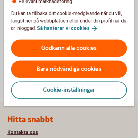
Relevant marknadsföring
Macro First Look
Du kan ta tillbaka ditt cookie-medgivande när du vill,
Macro First Look publiceras strax efter att de viktigaste
längst ner på webbplatsen eller under din profil när du
makronyckeltal för Norge har publicerats. Analysen
är inloggad.
Så hanterar vi
cookies
utvärderar våra estimat mot de faktiska utvecklingarna,
möjliga trendskiften och marknadsimplikationer.
Godkänn alla cookies
Macro First
Look
Bara nödvändiga cookies
Cookie-inställningar
Sidfot
Hitta snabbt
Kontakta oss