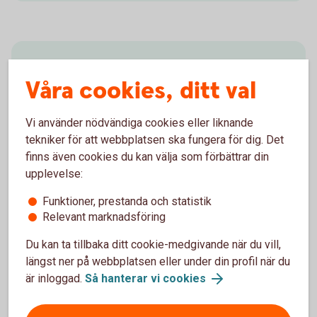
Faktablad för räntebärande
Våra cookies, ditt val
instrument
Vi använder nödvändiga cookies eller liknande
Faktablad för räntebärande instrument i
tekniker för att webbplatsen ska fungera för dig. Det
kapitalförsäkringar som erbjuds via Swedbank och
finns även cookies du kan välja som förbättrar din
sparbankerna
upplevelse:
Faktablad räntebärande papper (pdf)
Funktioner, prestanda och statistik
Relevant marknadsföring
Du kan ta tillbaka ditt cookie-medgivande när du vill,
längst ner på webbplatsen eller under din profil när du
är inloggad.
Så hanterar vi cookies
Faktablad för värdepapper