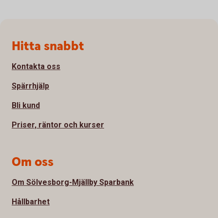
Sidfot
Hitta snabbt
Kontakta oss
Spärrhjälp
Bli kund
Priser, räntor och kurser
Om oss
Om Sölvesborg-Mjällby Sparbank
Hållbarhet