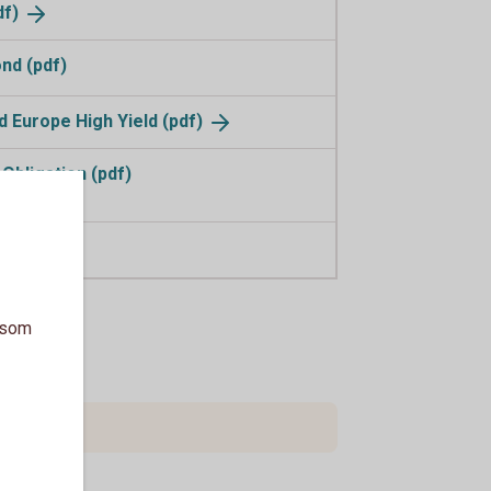
df)
nd (pdf)
 Europe High Yield
(pdf)
Obligation (pdf)
n (pdf)
a som