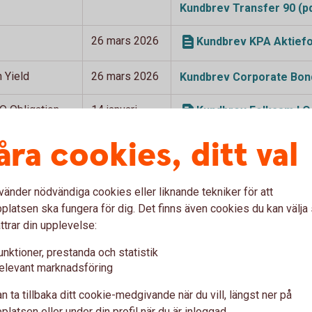
Kundbrev Transfer 90
(p
26 mars 2026
Kundbrev KPA Aktiefo
 Yield
26 mars 2026
Kundbrev Corporate Bond
O Obligation
14 januari
Kundbrev Folksam LO 
2026
åra cookies, ditt val
sien
7 januari 2026
Kundbrev Access Asie
vänder nödvändiga cookies eller liknande tekniker för att
latsen ska fungera för dig. Det finns även cookies du kan välj
r Swedbank Robur
ttrar din upplevelse:
unktioner, prestanda och statistik
elevant marknadsföring
n ta tillbaka ditt cookie-medgivande när du vill, längst ner på
latsen eller under din profil när du är inloggad.