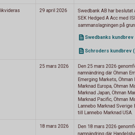
ikvideras
29 april 2026
Swedbank AB har beslutat a
SEK Hedged A Acc med ISI
sammanslagningen på grund 
Swedbanks kundbrev 
Schroders kundbrev (
25 mars 2026
Den 25 mars 2026 genomför
namnändring där Öhman Eme
Emerging Markets, Öhman M
Marknad Europa, Öhman Mar
Marknad Japan, Öhman Mark
Marknad Pacific, Öhman Mar
Lannebo Marknad Sverige 
till Lannebo Marknad USA.
18 mars 2026
Den 18 mars 2026 genomfö
namnändring där Handelsban