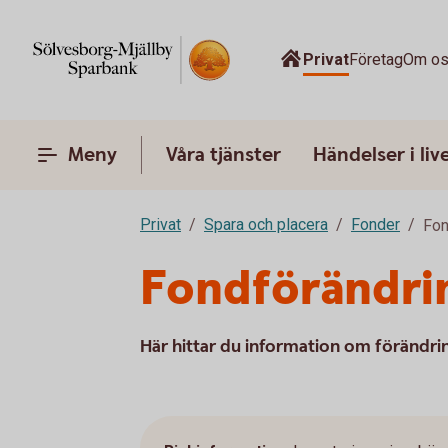
Privat
Företag
Om o
Meny
Våra tjänster
Händelser i liv
Privat
Spara och placera
Fonder
Fon
Fondförändri
Här hittar du information om förändri