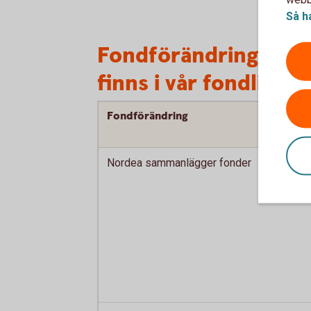
Så h
Fondförändringar i 
finns i vår fondlista
Fondförändring
Nordea sammanlägger fonder