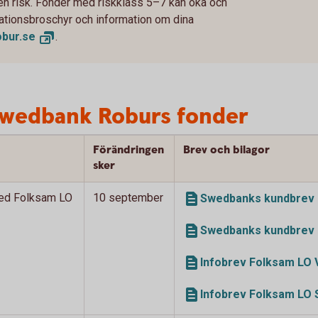
 en risk. Fonder med riskklass 5–7 kan öka och
rmationsbroschyr och information om dina
bur.
se
.
Swedbank Roburs fonder
Förändringen
Brev och bilagor
sker
ed Folksam LO
10 september
Swedbanks kundbrev 
Swedbanks kundbrev 
Infobrev Folksam LO 
Infobrev Folksam LO 