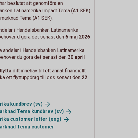
ar beslutat att genomföra en
nken Latinamerika Impact Tema (A1 SEK)
tmarknad Tema (A1 SEK).
 andelar i Handelsbanken Latinamerika
behöver d göra det senast den
6 maj 2026
ga andelar i Handelsbanken Latinamerika
behöver du göra det senast den
30 april
flytta
ditt innehav till ett annat finansiellt
cka ett flyttuppdrag till oss senast den
22
rika
kundbrev (sv)
marknad Tema
kundbrev (sv)
rika customer
letter (eng)
marknad Tema customer