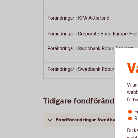
Förändringar i KPA Aktiefond
Förändringar i Corporate Bond Europe High
Förändringar i Swedbank Robur Folksam L
V
Förändringar i Swedbank Robur Access A
Vi an
webbp
Tidigare fondförändringa
förbä
F
R
Fondförändringar Swedbank Robur
Du ka
webbp