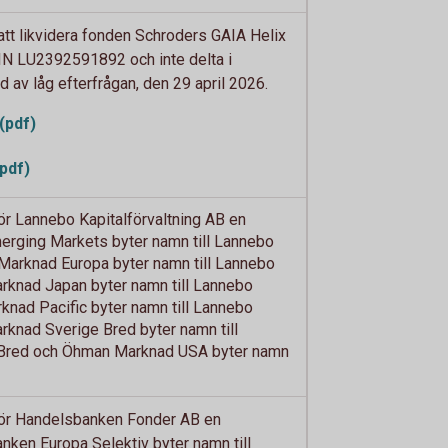
tt likvidera fonden Schroders GAIA Helix
N LU2392591892 och inte delta i
av låg efterfrågan, den 29 april 2026.
(pdf)
pdf)
 Lannebo Kapitalförvaltning AB en
rging Markets byter namn till Lannebo
arknad Europa byter namn till Lannebo
knad Japan byter namn till Lannebo
nad Pacific byter namn till Lannebo
knad Sverige Bred byter namn till
Bred och Öhman Marknad USA byter namn
r Handelsbanken Fonder AB en
ken Europa Selektiv byter namn till