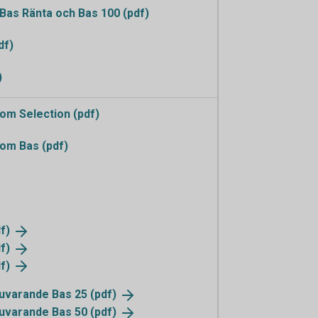
as Ränta och Bas 100 (pdf)
df)
)
m Selection (pdf)
om Bas (pdf)
f)
f)
f)
 nuvarande Bas 25
(pdf)
 nuvarande Bas 50
(pdf)