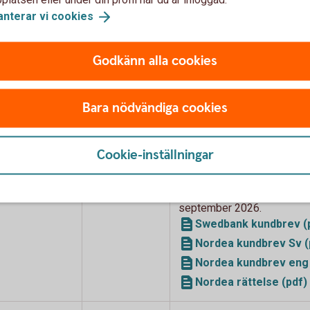
anterar vi
cookies
fonder från fondbolag som
Godkänn alla cookies
Bara nödvändiga cookies
Förändringen
Brev och bilagor
sker
Cookie-inställningar
4 september
Nordea Fonder AB har besl
2026
fonderna, Nordea Innovatio
Fund med ISIN FI00088133
september 2026.
Swedbank kundbrev (
Nordea kundbrev Sv (
Nordea kundbrev eng 
Nordea rättelse (pdf)