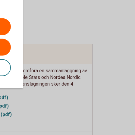
utat att genomföra en sammanläggning av
n Sustainable Stars och Nordea Nordic
99. Sammanslagningen sker den 4
pdf)
pdf)
(pdf)