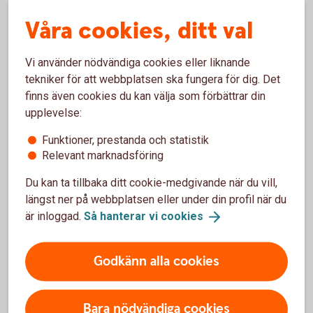
Våra cookies, ditt val
Carnegie Sverigefond
Vi använder nödvändiga cookies eller liknande
tekniker för att webbplatsen ska fungera för dig. Det
Cliens Småbolag D
finns även cookies du kan välja som förbättrar din
upplevelse:
Cliens Sverige B
Funktioner, prestanda och statistik
Relevant marknadsföring
C WorldWide Sweden Small Cap
Du kan ta tillbaka ditt cookie-medgivande när du vill,
Enter Småbolagsfond A
längst ner på webbplatsen eller under din profil när du
är inloggad.
Så hanterar vi
cookies
Lannebo Sverige Plus
Godkänn alla cookies
Spiltan Aktiefond Stabil
Bara nödvändiga cookies
Swedbank Robur Access Sverige