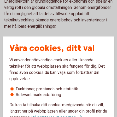
Energisektorn är grundläggande för ekonomin och spelar en
viktig roll i den globala omställningen. Genom energifonder
får du möjlighet att ta del av tillväxt kopplad till
teknikutveckling, ökande energibehov och investeringar i
mer hållbara energilösningar.
Våra cookies, ditt val
Att tänka på
Utvecklingen för energifonder kan variera mycket.
Vi använder nödvändiga cookies eller liknande
Energipriser, politiska beslut och globala händelser
tekniker för att webbplatsen ska fungera för dig. Det
påverkar sektorn. Därför är det viktigt att fondens inriktning
finns även cookies du kan välja som förbättrar din
stämmer överens med din risknivå och hur länge du
upplevelse:
planerar att spara.
Funktioner, prestanda och statistik
Relevant marknadsföring
Du kan ta tillbaka ditt cookie-medgivande när du vill,
längst ner på webbplatsen eller under din profil när du
Månadsspara i fonder