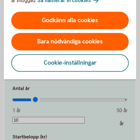
är inloggad.
Så hanterar vi
cookies
Det är aldrig försent att börja spara. Även en
Godkänn alla cookies
liten summa kan växa över tid.
Belopp per månad (kr)
Bara nödvändiga cookies
100 kr
30 000 kr
Cookie-inställningar
kr
Antal år
1 år
50 år
år
Startbelopp (kr)