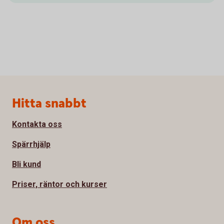
Sidfot
Hitta snabbt
Kontakta oss
Spärrhjälp
Bli kund
Priser, räntor och kurser
Om oss