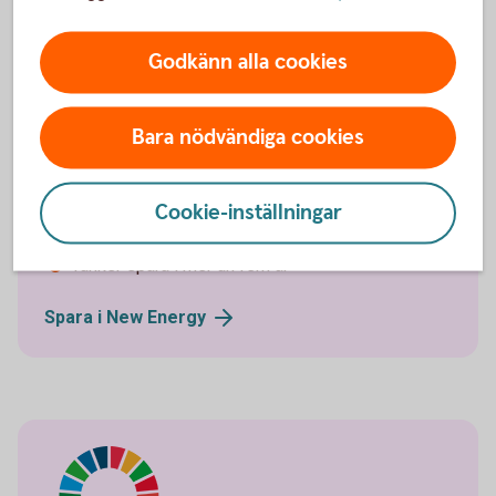
Godkänn alla cookies
New Energy – om du:
Bara nödvändiga cookies
Vill spara i innovativa och teknikfokuserade
bolag i energisektorn
Cookie-inställningar
Vill investera i ett långsiktigt tema med
hållbarhetsfokus
Tänker spara i mer än fem år
Spara i New
Energy