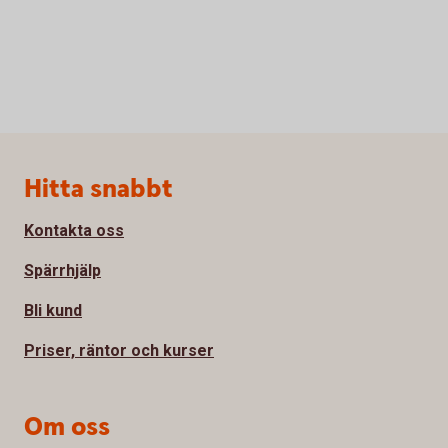
Sidfot
Hitta snabbt
Kontakta oss
Spärrhjälp
Bli kund
Priser, räntor och kurser
Om oss