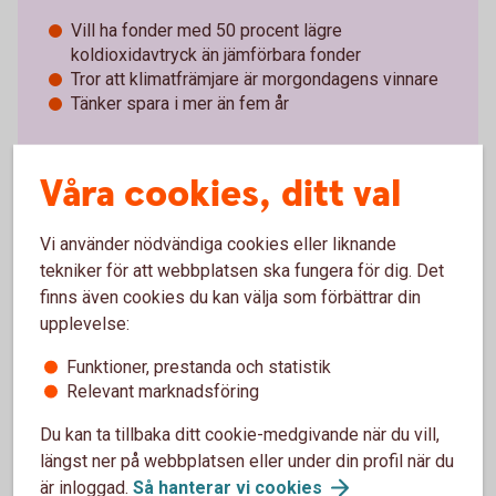
Vill ha fonder med 50 procent lägre
koldioxidavtryck än jämförbara fonder
Tror att klimatfrämjare är morgondagens vinnare
Tänker spara i mer än fem år
Spara i Access Edge
Global
Våra cookies, ditt val
Access Edge Global – information
(swedbankrobur.se)
Vi använder nödvändiga cookies eller liknande
tekniker för att webbplatsen ska fungera för dig. Det
finns även cookies du kan välja som förbättrar din
upplevelse:
Funktioner, prestanda och statistik
Relevant marknadsföring
Du kan ta tillbaka ditt cookie-medgivande när du vill,
längst ner på webbplatsen eller under din profil när du
är inloggad.
Så hanterar vi
cookies