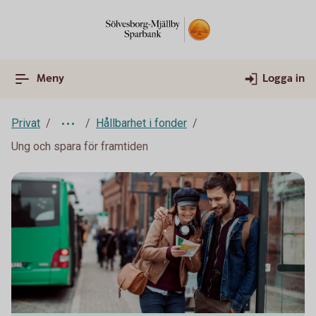
Meny
Logga in
Privat
Hållbarhet i fonder
Ung och spara för framtiden