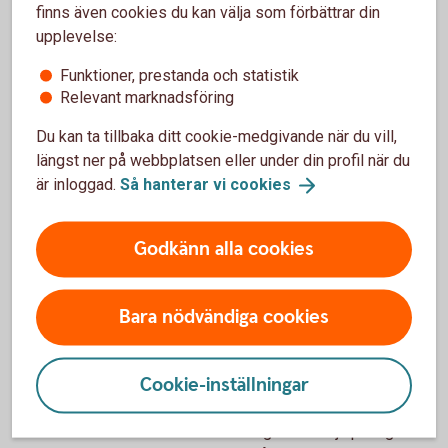
finns även cookies du kan välja som förbättrar din
Det handlar bland annat om styrelsens ansvar
upplevelse:
och sammansättning, ledning och företagskultur,
ersättning till ledning och anställda.
Funktioner, prestanda och statistik
Relevant marknadsföring
Andra delar är riskhantering, efterlevnad och
transparens av skatteregler, samt bekämpning av
Du kan ta tillbaka ditt cookie-medgivande när du vill,
korruption och mutor.
längst ner på webbplatsen eller under din profil när du
är inloggad.
Så hanterar vi
cookies
Godkänn alla cookies
Så jobbar vi med ESG
Bara nödvändiga cookies
Miljö (E)
Cookie-inställningar
Vid en analys av hur ett bolags verksamhet
påverkar miljön så tittar man på flera aspekter. Vi
har ett stort ansvar när det gäller att hjälpa dig