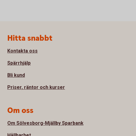
Sidfot
Hitta snabbt
Kontakta oss
Spärrhjälp
Bli kund
Priser, räntor och kurser
Om oss
Om Sölvesborg-Mjällby Sparbank
Hållbarhet