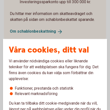
Investeringssparkonto upp till 300 000 kr.
Du hittar mer information om skatteavdraget och
skatten på sidan om schablonbeskattat sparande.
Om
schablonbeskattning
Våra cookies, ditt val
Vi använder nödvändiga cookies eller liknande
Insättningar under året
tekniker för att webbplatsen ska fungera för dig. Det
finns även cookies du kan välja som förbättrar din
Insättningar ingår i skatteunderlaget.
upplevelse:
Under första halvåret utgör hela insättningen grund för
Funktioner, prestanda och statistik
skatt.
Relevant marknadsföring
Under andra halvåret utgör halva insättningen grund för
skatt.
Du kan ta tillbaka ditt cookie-medgivande när du vill,
längst ner på webbplatsen eller under din profil när du
Skatten kommer att tas ut under de resterande månaderna