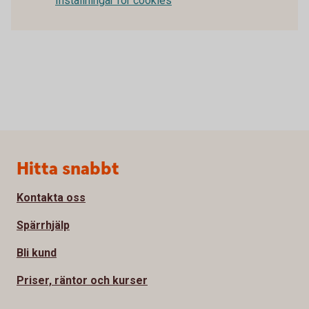
Inställningar för cookies
Sidfot
Hitta snabbt
Kontakta oss
Spärrhjälp
Bli kund
Priser, räntor och kurser