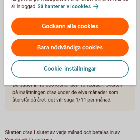
är inloggad.
Så hanterar vi
cookies
av året.
Godkänn alla cookies
Exempel på beräkning av
Bara nödvändiga cookies
avkastningsskatt vid insättningar av
premier under året
Cookie-inställningar
Exempel
Du sätter in 10 000 kronor den 15 februari. Skatten
på insättningen dras under de elva månader som
återstår på året, det vill säga 1/11 per månad.
Skatten dras i slutet av varje månad och betalas in av
Swedbank Försäkring.