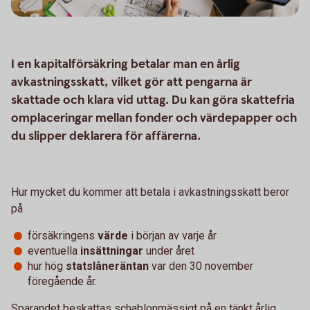
I en kapitalförsäkring betalar man en årlig
avkastningsskatt, vilket gör att pengarna är
skattade och klara vid uttag. Du kan göra skattefria
omplaceringar mellan fonder och värdepapper och
du slipper deklarera för affärerna.
Hur mycket du kommer att betala i avkastningsskatt beror
på
försäkringens
värde
i början av varje år
eventuella
insättningar
under året
hur hög
statslåneräntan
var den 30 november
föregående år.
Sparandet beskattas schablonmässigt på en tänkt årlig