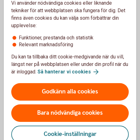
Vi använder nödvändiga cookies eller liknande
tekniker för att webbplatsen ska fungera för dig. Det
finns även cookies du kan välja som förbättrar din
upplevelse:
För- och nackdelar med
Funktioner, prestanda och statistik
Autocallbevis
Relevant marknadsföring
Fördelar
Du kan ta tillbaka ditt cookie-medgivande när du vill,
längst ner på webbplatsen eller under din profil när du
Placeraren har exempelvis möjlighet till avkastning även
är inloggad.
Så hanterar vi cookies
vid en sidledes och ibland nedåtgående marknad
Placeraren har ofta ett kursfallsskydd till en viss nivå,
riskbarriären
Godkänn alla cookies
Det räcker oftast med att kupongvillkoret är uppfyllt vid
något av avläsningstillfällena för att placeraren ska
erhålla kupongutbetalningen
Bara nödvändiga cookies
Nackdelar
Cookie-inställningar
Delar av eller hela det nominella beloppet kan gå