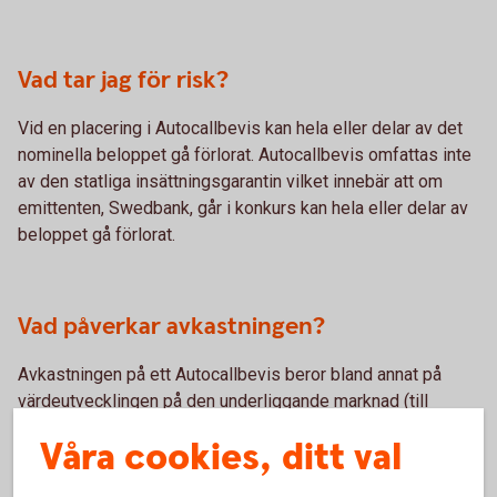
Vad tar jag för risk?
Vid en placering i Autocallbevis kan hela eller delar av det
nominella beloppet gå förlorat. Autocallbevis omfattas inte
av den statliga insättningsgarantin vilket innebär att om
emittenten, Swedbank, går i konkurs kan hela eller delar av
beloppet gå förlorat.
Vad påverkar avkastningen?
Avkastningen på ett Autocallbevis beror bland annat på
värdeutvecklingen på den underliggande marknad (till
exempel aktier, aktieindex eller råvaror) avkastningen är
Våra cookies, ditt val
kopplad till, kupongens storlek, kupongbarriären samt nivån
på en eventuell riskbarriär.