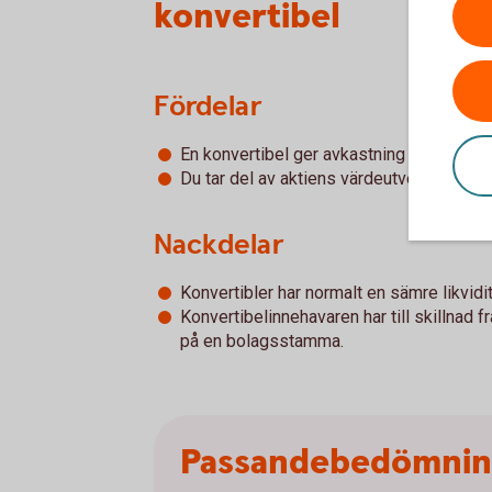
konvertibel
Fördelar
En konvertibel ger avkastning i form av r
Du tar del av aktiens värdeutveckling vid
Nackdelar
Konvertibler har normalt en sämre likvidit
Konvertibelinnehavaren har till skillnad f
på en bolagsstamma.
Passandebedömni