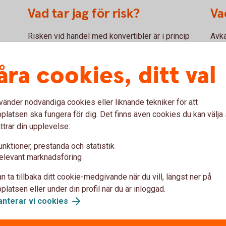
Vad tar jag för risk?
Va
Risken vid handel med konvertibler är i princip
Avka
densamma som vid handel med motsvarande
den 
aktie. Om du begär konvertering, alltså att
åra cookies, ditt val
konvertiblerna ska omvandlas till aktier, kan du
dock inte sälja konvertiblerna under den tiden
vilket kan innebära en viss risk. I vissa
vänder nödvändiga cookies eller liknande tekniker för att
konvertibler kan även likviditeten vara dålig,
latsen ska fungera för dig. Det finns även cookies du kan välj
likviditetsrisk, det kan bli svårt att köpa eller
ttrar din upplevelse:
sälja vid den tidpunkt du vill. Vid en eventuell
konkurs har innehavaren av konvertibler
unktioner, prestanda och statistik
elevant marknadsföring
företräde framför aktieägare men inte framför
ägare av obligationer.
n ta tillbaka ditt cookie-medgivande när du vill, längst ner på
latsen eller under din profil när du är inloggad.
anterar vi cookies
med