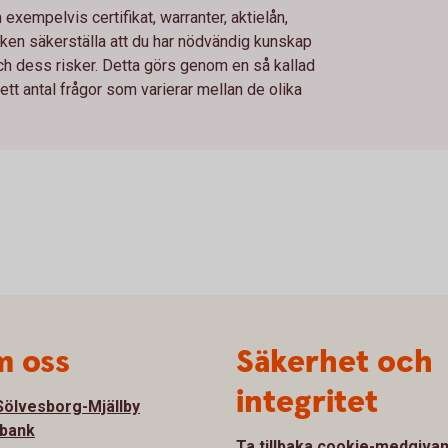
xempelvis certifikat, warranter, aktielån,
en säkerställa att du har nödvändig kunskap
och dess risker. Detta görs genom en så kallad
t antal frågor som varierar mellan de olika
 oss
Säkerhet och
integritet
ölvesborg-Mjällby
bank
Ta tillbaka cookie-medgiva