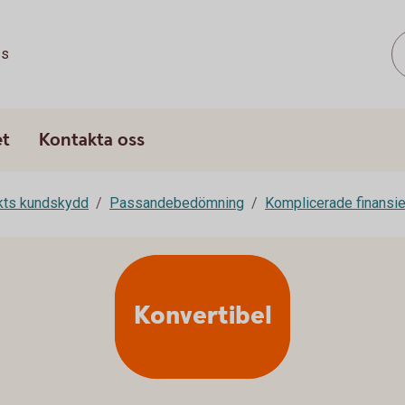
ss
et
Kontakta oss
rkts kundskydd
Passandebedömning
Komplicerade finansie
Konvertibel