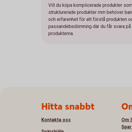
Vill du köpa komplicerade produkter som e
strukturerade produkter mm behöver bank
och erfarenhet för att förstå produkten 
passandebedömning där du får svara på et
produkterna.
Sidfot
Hitta snabbt
Om
Kontakta oss
Om S
Spar
Spärrhjälp