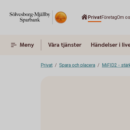
Privat
Företag
Om o
Meny
Våra tjänster
Händelser i liv
Privat
Spara och placera
MiFID2 - stä