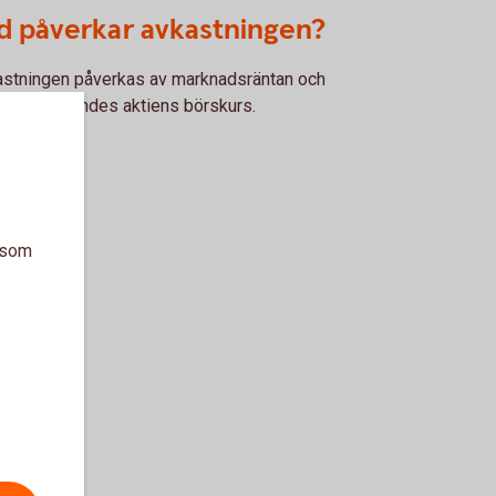
d påverkar avkastningen?
stningen påverkas av marknadsräntan och
underliggandes aktiens börskurs.
a som