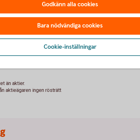
Godkänn alla cookies
Bara nödvändiga cookies
änta under löptiden.
Cookie-inställningar
 en konvertering.
et än aktier.
rån aktieägaren ingen rösträtt
ng