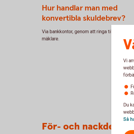
Hur handlar man med
konvertibla skuldebrev?
Via bankkontor, genom att ringa till oss eller
V
mäklare.
Vi an
webbp
förbä
F
R
Du ka
webbp
Så h
För- och nackdelar 