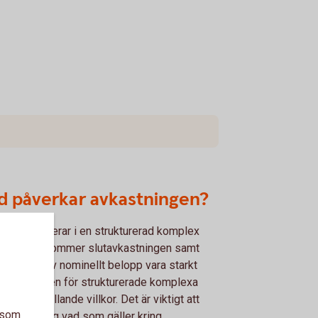
d påverkar avkastningen?
man investerar i en strukturerad komplex
gation så kommer slutavkastningen samt
betalning av nominellt belopp vara starkt
ende av den för strukturerade komplexa
gationen gällande villkor. Det är viktigt att
a som
 påläst kring vad som gäller kring