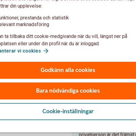
mt
ttrar din upplevelse:
finansiella instrument kan skräddarsys på
kred
många olika sätt.
och 
unktioner, prestanda och statistik
elevant marknadsföring
n ta tillbaka ditt cookie-medgivande när du vill, längst ner på
latsen eller under din profil när du är inloggad.
anterar vi
cookies
ationer
Godkänn alla cookies
med
Bara nödvändiga cookies
Ränteplacer
exa
Cookie-inställningar
Ränteplaceringar passar dig
Ränteplaceringar är lämpli
sätt att få ränta på penga
privatperson är det främst 