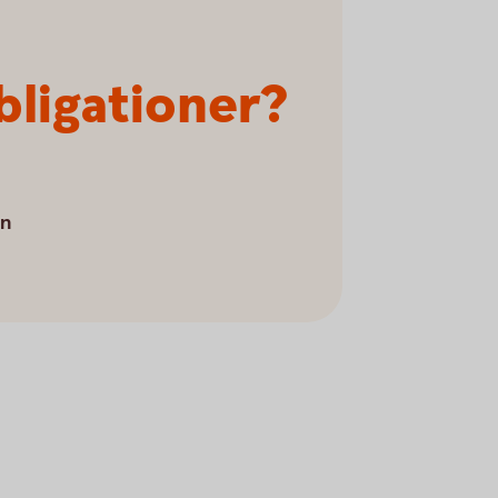
bligationer?
an