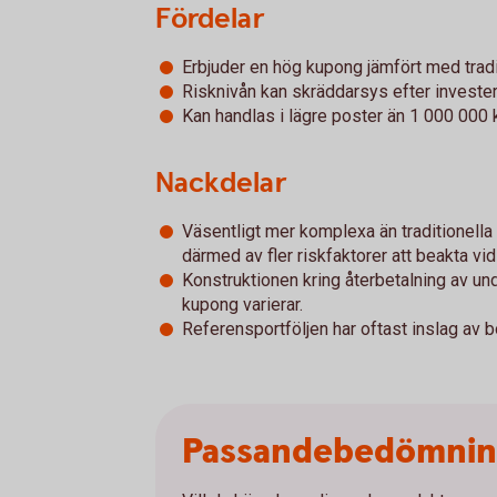
Fördelar
Erbjuder en hög kupong jämfört med tradi
Risknivån kan skräddarsys efter investe
Kan handlas i lägre poster än 1 000 000 k
Nackdelar
Väsentligt mer komplexa än traditionella
därmed av fler riskfaktorer att beakta vid
Konstruktionen kring återbetalning av u
kupong varierar.
Referensportföljen har oftast inslag av 
Passandebedömni