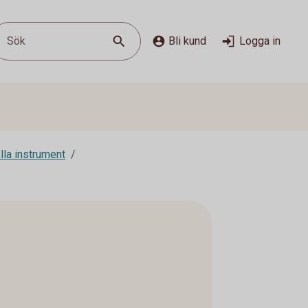
Sök
Bli kund
Logga in
lla instrument