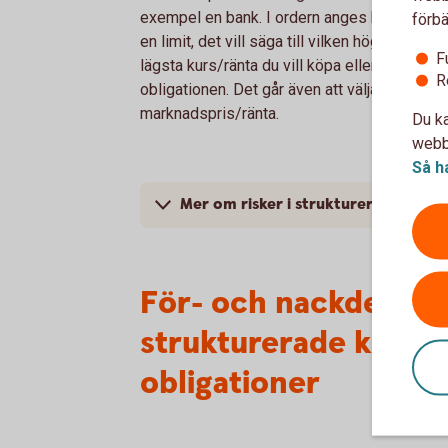
exempel en bank. I ordern anges belopp sa
förbä
en limit, det vill säga till vilken högsta eller
F
lägsta kurs/ränta du vill köpa eller sälja
R
obligationen. Det går även att välja aktuellt
marknadspris/ränta.
Du ka
webbp
Så h
Mer om risker i strukturerade oblig
För- och nackdelar 
strukturerade kompl
obligationer