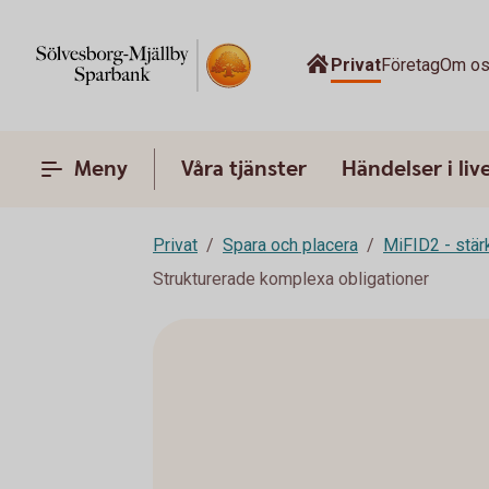
Privat
Företag
Om o
Meny
Våra tjänster
Händelser i liv
Privat
Spara och placera
MiFID2 - stä
Strukturerade komplexa obligationer