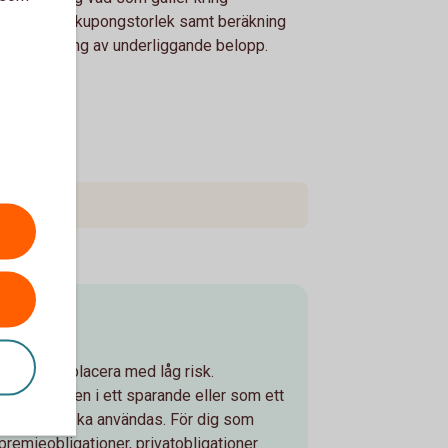
itförluster, kupongstorlek samt beräkning
återbetalning av underliggande belopp.
ingar
 som vill placera med låg risk.
ga som basen i ett sparande eller som ett
r som snart ska användas. För dig som
premieobligationer, privatobligationer