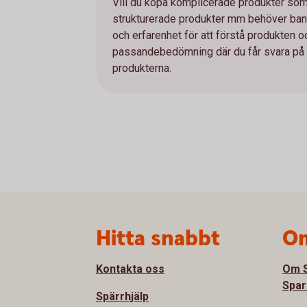
Vill du köpa komplicerade produkter som e
strukturerade produkter mm behöver bank
och erfarenhet för att förstå produkten 
passandebedömning där du får svara på et
produkterna.
Sidfot
Hitta snabbt
Om
Kontakta oss
Om S
Spar
Spärrhjälp