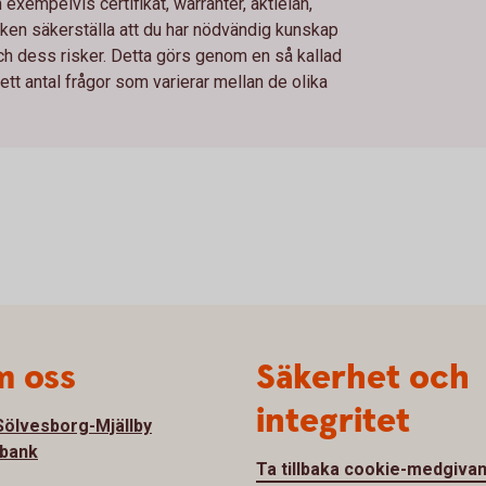
xempelvis certifikat, warranter, aktielån,
en säkerställa att du har nödvändig kunskap
och dess risker. Detta görs genom en så kallad
t antal frågor som varierar mellan de olika
 oss
Säkerhet och
integritet
ölvesborg-Mjällby
bank
Ta tillbaka cookie-medgiva