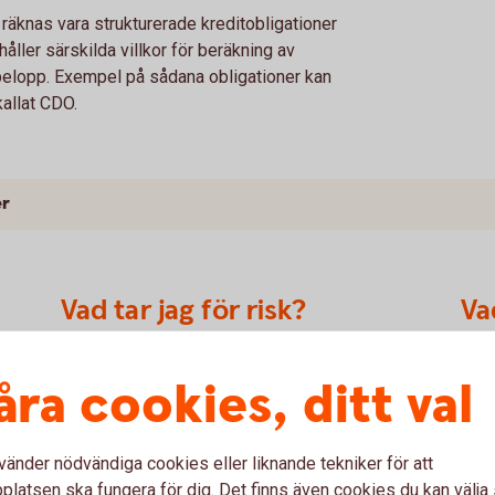
räknas vara strukturerade kreditobligationer
åller särskilda villkor för beräkning av
belopp. Exempel på sådana obligationer kan
kallat CDO.
er
Vad tar jag för risk?
Va
Obligationer omfattas i allmänhet av kredit- och
När 
åra cookies, ditt val
ränterisk. När det gäller strukturerade komplexa
obli
obligationer så tillkommer det en eller flera nya
åter
exa
dimensioner av risk. Det är viktigt att man som
bero
vänder nödvändiga cookies eller liknande tekniker för att
investerare läser på om både konstruktion samt
obli
till
latsen ska fungera för dig. Det finns även cookies du kan välj
hur riskerna kan materialiseras eftersom dessa
vara