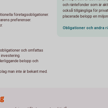
och räntefonder som är aktu
också tillgängliga för priva
tionella företagsobligationer.
placerade belopp en miljon
rarens preferenser.
r.
Obligationer och andra
r
 obligationer och omfattas
 investering.
nderliggande belopp och
bolag man inte är bekant med.
ng