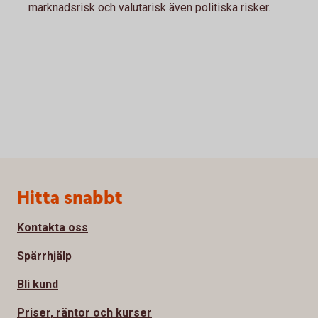
marknadsrisk och valutarisk även politiska risker.
Sidfot
Hitta snabbt
Kontakta oss
Spärrhjälp
Bli kund
Priser, räntor och kurser