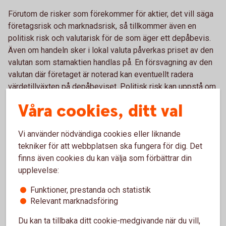
Förutom de risker som förekommer för aktier, det vill säga
företagsrisk och marknadsrisk, så tillkommer även en
politisk risk och valutarisk för de som äger ett depåbevis.
Även om handeln sker i lokal valuta påverkas priset av den
valutan som stamaktien handlas på. En försvagning av den
valutan där företaget är noterad kan eventuellt radera
värdetillväxten på depåbeviset. Politisk risk kan uppstå om
till exempel landet sanktioneras och handeln stoppas med
Våra cookies, ditt val
aktien. Även andra politiska beslut i landet som företaget är
verksamt i kan påverka dess framtida avkastning.
Vi använder nödvändiga cookies eller liknande
tekniker för att webbplatsen ska fungera för dig. Det
finns även cookies du kan välja som förbättrar din
Vad påverkar avkastningen?
upplevelse:
Avkastningen består av tre delar på ett depåbevis.
Funktioner, prestanda och statistik
Aktieutdelning, värdestegring och valutakursens utveckling.
Relevant marknadsföring
Utdelning bestäms på den årliga bolagsstämman och
Du kan ta tillbaka ditt cookie-medgivande när du vill,
betalas ut under året. Värdestegringens avkastning uppstår