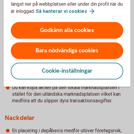
längst ner på webbplatsen eller under din profil när du
först när depåbeviset säljs och påverkas även av
är inloggad.
Så hanterar vi
cookies
valutakursen. En värdestegring kan minska eller till och med
bli negativ om valutakursen har gått ned kraftigt sedan
depåbeviset köptes.
Godkänn alla cookies
Bara nödvändiga cookies
För- och nackdelar med depåbevis
Cookie-inställningar
Fördelar
Du kan köpa aktien på den lokala marknadsplatsen i
stället för den utländska marknadsplatsen vilket kan
medföra att du slipper dyra transaktionsavgifter.
Nackdelar
En placering i depåbevis medför utöver företagsrisk,