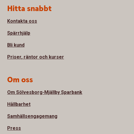
Sidfot
Hitta snabbt
Kontakta oss
Spärrhjälp
Bli kund
Priser, räntor och kurser
Om oss
Om Sölvesborg-Mjällby Sparbank
Hållbarhet
Samhällsengagemang
Press