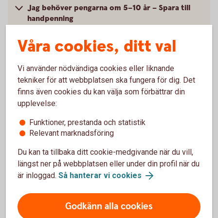
Jag behöver pengarna om 5–10 år – Spara till
handpenning
Våra cookies, ditt val
Jag behöver pengarna om mer än 10 år – Spara
till pension eller barn
Vi använder nödvändiga cookies eller liknande
tekniker för att webbplatsen ska fungera för dig. Det
finns även cookies du kan välja som förbättrar din
upplevelse:
Jag behöver pengarna om 1-2 år –
Funktioner, prestanda och statistik
Spara till buffert
Relevant marknadsföring
För att klara oplanerade utgifter som ett
Du kan ta tillbaka ditt cookie-medgivande när du vill,
tandläkarbesök eller en trasig diskmaskin är det bra
längst ner på webbplatsen eller under din profil när du
att ha en buffert, gärna två månadslöner efter skatt.
är inloggad.
Så hanterar vi cookies
Eftersom du kan behöva pengarna snabbt bör du ta
en låg risk när du sparar till buffet. Det smidigaste är
Godkänn alla cookies
att spara på ett konto.