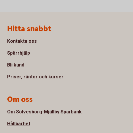
Sidfot
Hitta snabbt
Kontakta oss
Spärrhjälp
Bli kund
Priser, räntor och kurser
Om oss
Om Sölvesborg-Mjällby Sparbank
Hållbarhet