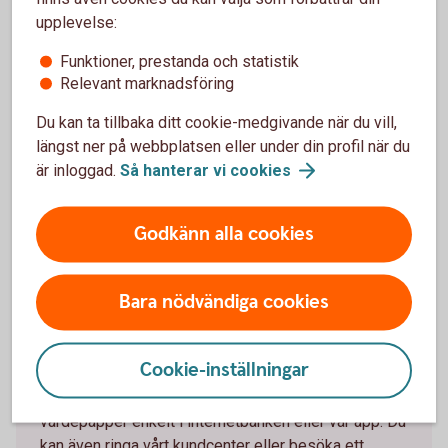
Kom igång och handla
upplevelse:
Funktioner, prestanda och statistik
Relevant marknadsföring
Våra värdepapperstjänster
Du kan ta tillbaka ditt cookie-medgivande när du vill,
Vi har värdepapperstjänster för olika behov. Vilken
längst ner på webbplatsen eller under din profil när du
som passar dig beror på dig och ditt sparande. Läs
är inloggad.
Så hanterar vi
cookies
mer om våra värdepapperstjänster och kom igång.
Våra
värdepapperstjänster
Godkänn alla cookies
Bara nödvändiga cookies
Så handlar du värdepapper
Cookie-inställningar
Du kan köpa värdepapper på flera olika sätt. Handla
värdepapper enkelt i internetbanken eller vår app. Du
kan även ringa vårt kundcenter eller besöka ett