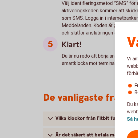
Välj identifieringsmetod ”SMS” för a
aktiveringskoden kommer att skickas
som SMS. Logga in i internetbanken 
Meddelanden. Koden är giltig i 60 m
och slutför anslutningen genom att f
V
Klart!
Du är nu redo att börja använda din 
Vi an
smartklocka mot terminalen där sym
webbp
förbä
F
R
De vanligaste frågor
Du ka
webbp
Vilka klockor från Fitbit fungerar a
Så h
Är det säkert att betala med Fitbit 