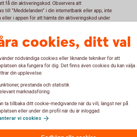
tt få din aktiveringskod. Observera att
 till ”Meddelanden” i din internetbank eller app, inte
eller i appen för att hämta din aktiveringskod under
inuter. Ange sedan aktiveringskoden i appen Fitbit
ölja instruktionerna.
åra cookies, ditt val
smartklocka i butik. Du betalar genom att blippa din
vänder nödvändiga cookies eller liknande tekniker för att
bolen för kontaktlösa betalningar visas.
latsen ska fungera för dig. Det finns även cookies du kan välj
ttrar din upplevelse:
unktioner, prestanda och statistik
elevant marknadsföring
na om Fitbit Pay
n ta tillbaka ditt cookie-medgivande när du vill, längst ner på
latsen eller under din profil när du är inloggad.
tt betala med?
anterar vi cookies
Pay?