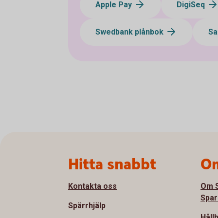
Apple Pay
DigiSeq
Swedbank plånbok
Sa
Sidfot
Hitta snabbt
Om
Kontakta oss
Om S
Spar
Spärrhjälp
Håll