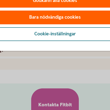
Godkänn alla cookies
omat med Fitbit Pay?
Bara nödvändiga cookies
program när jag handlar med Fitbit Pay?
Cookie-inställningar
av med min smartklocka?
g?
Kontakta Fitbit