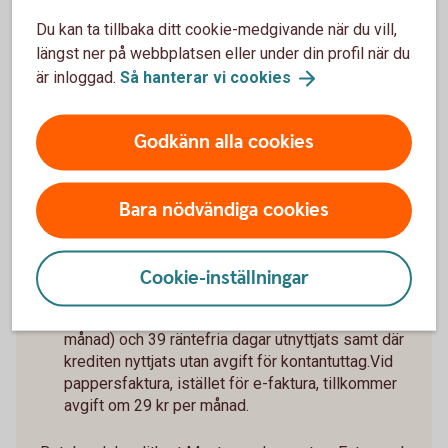
Ränteinformation:
Effektiv ränta 13,50 % vid
utnyttjad kredit på 20 000 kr återbetalt under 1 år
Du kan ta tillbaka ditt cookie-medgivande när du vill,
(2025-10-01).
längst ner på webbplatsen eller under din profil när du
är inloggad.
Så hanterar vi
cookies
Räkneexempel
Godkänn alla cookies
Ränta för närvarande 13,55 % (2025-10-01 ),
rörlig. Årsavgift 195 kr.
Utnyttjad kredit på 20 000 kr: effektiv ränta är för
Bara nödvändiga cookies
närvarande 13,50 % (Nyckelkund: 11,43 %) och
det sammanlagda belopp som ska betalas är 21
382 kr (Nyckelkund: 21 187 kr*).
I ovan exempel återbetalas krediten med
Cookie-inställningar
månatliga avbetalningsbelopp under 12 månader
(1 782 kr/månad i snitt, Nyckelkund 1 766 kr
månad) och 39 räntefria dagar utnyttjats samt där
krediten nyttjats utan avgift för kontantuttag.Vid
pappersfaktura, istället för e-faktura, tillkommer
avgift om 29 kr per månad.