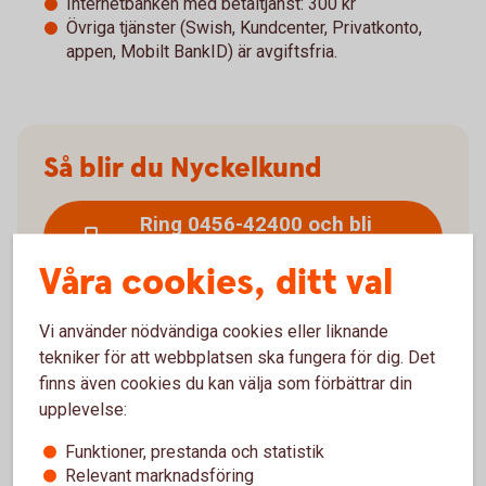
Internetbanken med betaltjänst: 300 kr
Övriga tjänster (Swish, Kundcenter, Privatkonto,
appen, Mobilt BankID) är avgiftsfria.
Så blir du Nyckelkund
Ring 0456-42400 och bli
Nyckelkund
Våra cookies, ditt val
Vi använder nödvändiga cookies eller liknande
tekniker för att webbplatsen ska fungera för dig. Det
finns även cookies du kan välja som förbättrar din
Räkneexempel betal- och
upplevelse:
kreditkort Mastercard
Funktioner, prestanda och statistik
Relevant marknadsföring