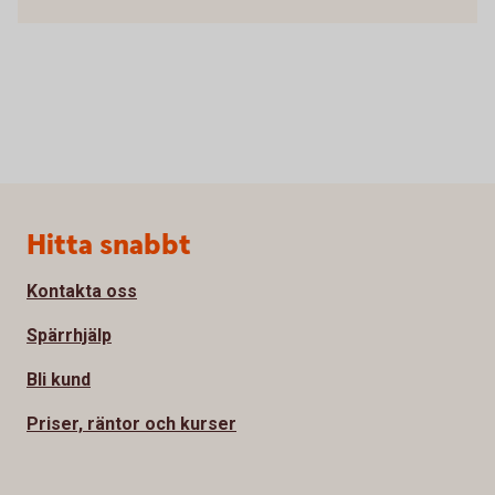
Sidfot
Hitta snabbt
Kontakta oss
Spärrhjälp
Bli kund
Priser, räntor och kurser