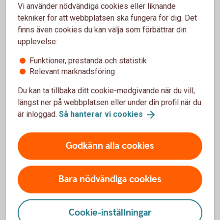
appen
Vi använder nödvändiga cookies eller liknande
tekniker för att webbplatsen ska fungera för dig. Det
finns även cookies du kan välja som förbättrar din
Logga in i appen för privatpersoner och välj Du.
upplevelse:
Under tjänster välj Abonnemangshjälpen och följ
instruktionerna på skärmen.
Funktioner, prestanda och statistik
Relevant marknadsföring
Du kan ta tillbaka ditt cookie-medgivande när du vill,
längst ner på webbplatsen eller under din profil när du
Frågor och svar om
är inloggad.
Så hanterar vi
cookies
Abonnemangshjälpen
Godkänn alla cookies
Vad är abonnemangshjälpen?
Bara nödvändiga cookies
Vad kostar det att använda
abonnemangshjälpen?
Cookie-inställningar