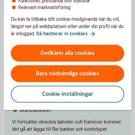
Funktioner, prestanda och statistik
legitimera dig hos den andra banken var sjätte
Relevant marknadsföring
månad.
Du kan ta tillbaka ditt cookie-medgivande när du vill,
längst ner på webbplatsen eller under din profil när du
är inloggad.
Så hanterar vi
cookies
Vilka banker kan du lägga till?
Godkänn alla cookies
I dagsläget går det att lägga till transaktionskonton
hos dessa banker:
Bara nödvändiga cookies
Handelsbanken
ICA Banken
Cookie-inställningar
Nordea
SEB
Skandiabanken
Vi fortsätter utveckla tjänsten och framöver kommer
det gå att lägga till fler banker och kontotyper.