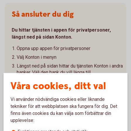
Så ansluter du dig
Du hittar tjänsten i appen för privatpersoner,
längst ned på sidan Konton.
Öppna upp appen för privatpersoner
Välj Konton i menyn
Längst ned på sidan hittar du tjänsten Konton i andra
banker. Välj den bank du vill lägga till
Ge ditt samtycke och godkänn villkoren
Våra cookies, ditt val
Legitimera dig hos den andra banken
Vänta medan vi hämtar dina konton och transaktioner
Vi använder nödvändiga cookies eller liknande
från den andra banken
tekniker för att webbplatsen ska fungera för dig. Det
finns även cookies du kan välja som förbättrar din
Välj vilka konton du vill visa
upplevelse:
För att hålla informationen uppdaterad behöver du