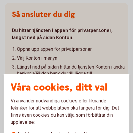
Så ansluter du dig
Du hittar tjänsten i appen för privatpersoner,
längst ned på sidan Konton.
Öppna upp appen för privatpersoner
Välj Konton i menyn
Längst ned på sidan hittar du tjänsten Konton i andra
banker. Välj den bank du vill lägga till
Ge ditt samtycke och godkänn villkoren
Våra cookies, ditt val
Legitimera dig hos den andra banken
Vänta medan vi hämtar dina konton och transaktioner
Vi använder nödvändiga cookies eller liknande
från den andra banken
tekniker för att webbplatsen ska fungera för dig. Det
finns även cookies du kan välja som förbättrar din
Välj vilka konton du vill visa
upplevelse:
För att hålla informationen uppdaterad behöver du