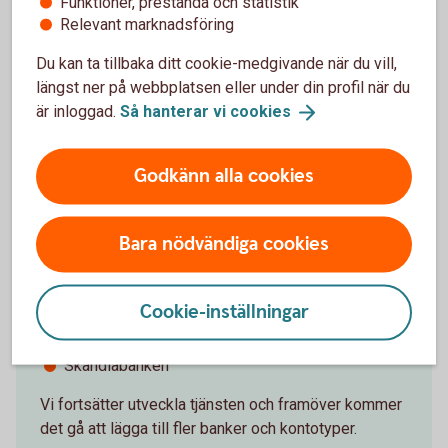
Funktioner, prestanda och statistik
legitimera dig hos den andra banken var sjätte
Relevant marknadsföring
månad.
Du kan ta tillbaka ditt cookie-medgivande när du vill,
längst ner på webbplatsen eller under din profil när du
är inloggad.
Så hanterar vi
cookies
Vilka banker kan du lägga till?
Godkänn alla cookies
I dagsläget går det att lägga till transaktionskonton
hos dessa banker:
Bara nödvändiga cookies
Handelsbanken
ICA Banken
Cookie-inställningar
Nordea
SEB
Skandiabanken
Vi fortsätter utveckla tjänsten och framöver kommer
det gå att lägga till fler banker och kontotyper.