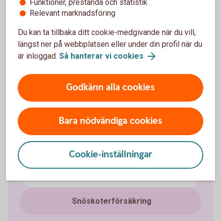
Funktioner, prestanda och statistik
Relevant marknadsföring
Du kan ta tillbaka ditt cookie-medgivande när du vill,
Fordonsförsäkringar
längst ner på webbplatsen eller under din profil när du
är inloggad.
Så hanterar vi cookies
Bilförsäkring
Godkänn alla cookies
Lätt lastbilsförsäkring
Husbilsförsäkring
Bara nödvändiga cookies
Husvagnsförsäkring
Cookie-inställningar
Släpvagnsförsäkring
Snöskoterförsäkring