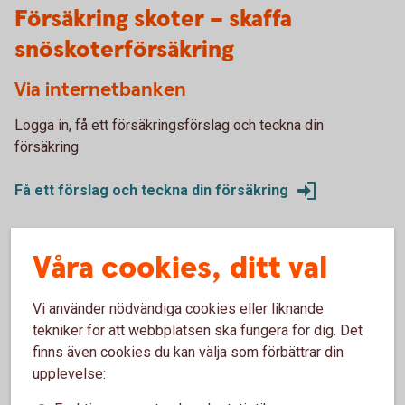
Försäkring skoter – skaffa
snöskoterförsäkring
Via internetbanken
Logga in, få ett försäkringsförslag och teckna din
försäkring
Få ett förslag och teckna din försäkring
Våra cookies, ditt val
Via telefon
Vi hjälper dig gärna att teckna försäkringen över telefon.
Vi använder nödvändiga cookies eller liknande
Ring 0456-42400.
tekniker för att webbplatsen ska fungera för dig. Det
finns även cookies du kan välja som förbättrar din
Skaffa försäkring via Kundtjänst
upplevelse: