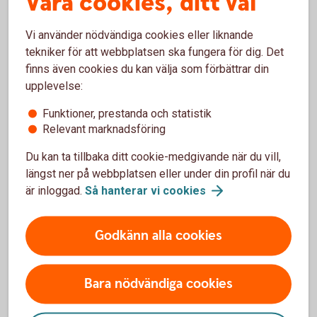
Våra cookies, ditt val
Vi använder nödvändiga cookies eller liknande
Så här fungerar bankkort Maestro
tekniker för att webbplatsen ska fungera för dig. Det
finns även cookies du kan välja som förbättrar din
Råd och tips
upplevelse:
Villkor kort
Funktioner, prestanda och statistik
Relevant marknadsföring
Komplettera ditt kort
Du kan ta tillbaka ditt cookie-medgivande när du vill,
längst ner på webbplatsen eller under din profil när du
är inloggad.
Så hanterar vi
cookies
Spärra kortet
Godkänn alla cookies
Förlorat ditt kort?
Bara nödvändiga cookies
Spärra och ersätt ditt kort i