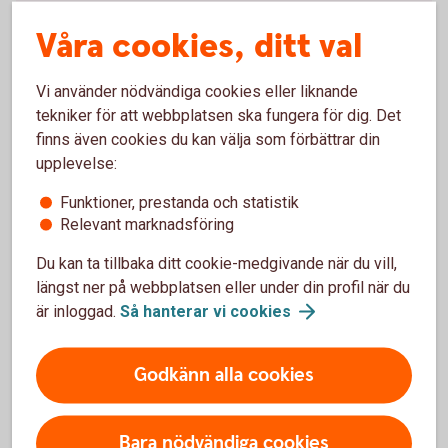
Våra cookies, ditt val
Prata ihop er innan. Att skriva ner vad ni sagt
kan vara ett bra stöd för minnet.
Har ni samma syn på ekonomi? Vad ska vara
Vi använder nödvändiga cookies eller liknande
gemensamma kostnader? Ska ni betala lika
tekniker för att webbplatsen ska fungera för dig. Det
mycket eller utifrån lön?
finns även cookies du kan välja som förbättrar din
Om ni köper bostad tillsammans, ska ni betala
upplevelse:
lika mycket? Om inte, hur löser ni det? Ta gärna
Funktioner, prestanda och statistik
hjälp av en jurist för att diskutera.
Relevant marknadsföring
Hur ska ni göra om en flyttar in i den andres
bostadsrätt eller villa. Ska man köpa in sig, hur
Du kan ta tillbaka ditt cookie-medgivande när du vill,
dela på kostnader och en eventuell framtida
längst ner på webbplatsen eller under din profil när du
vinst?
är inloggad.
Så hanterar vi
cookies
Skriv samboavtal om ni är i en relation. Det
löser problem om ni senare skulle gå skilda
Godkänn alla cookies
vägar.
Bara nödvändiga cookies