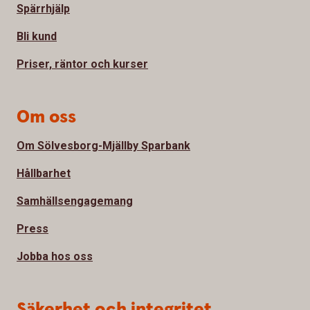
Spärrhjälp
Bli kund
Priser, räntor och kurser
Om oss
Om Sölvesborg-Mjällby Sparbank
Hållbarhet
Samhällsengagemang
Press
Jobba hos oss
Säkerhet och integritet