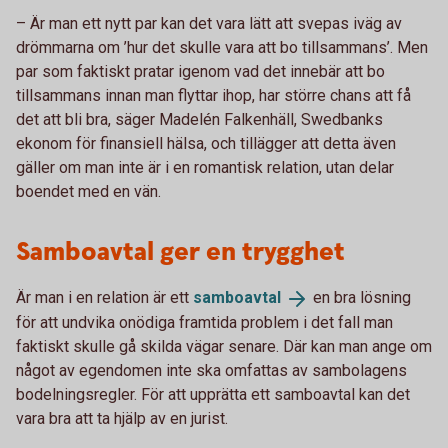
– Är man ett nytt par kan det vara lätt att svepas iväg av
drömmarna om ’hur det skulle vara att bo tillsammans’. Men
par som faktiskt pratar igenom vad det innebär att bo
tillsammans innan man flyttar ihop, har större chans att få
det att bli bra, säger Madelén Falkenhäll, Swedbanks
ekonom för finansiell hälsa, och tillägger att detta även
gäller om man inte är i en romantisk relation, utan delar
boendet med en vän.
Samboavtal ger en trygghet
Är man i en relation är ett
samboavtal
en bra lösning
för att undvika onödiga framtida problem i det fall man
faktiskt skulle gå skilda vägar senare. Där kan man ange om
något av egendomen inte ska omfattas av sambolagens
bodelningsregler. För att upprätta ett samboavtal kan det
vara bra att ta hjälp av en jurist.