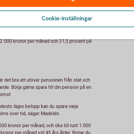
sion bör de erbjuda högre lön i kompensation
r hon. Gör de inte heller det kan det vara
Cookie-inställningar
till tjänstepension skiljer sig mellan olika
n 4,5 procent av lön upp till drygt 52 000
t på lön däröver, i offentlig sektor är
 52 000 kronor per månad och 31,5 procent på
r det bra att utöver pensionen från stat och
de. Börja gärna spara till din pension på en
komst.
n, desto lägre belopp kan du spara varje
rre över tid, säger Madelén.
 500 kronor per månad, och öka till runt 1 000
kronor per månad vid 45 års ålder. Börjar du