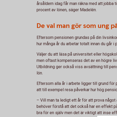
årsåldern idag får man räkna med att jobba til
procent av lönen, säger Madelén.
De val man gör som ung p
Eftersom pensionen grundas på din livsinko
hur många år du arbetar totalt innan du går i 
Väljer du att läsa på universitet eller högsko
men oftast kompenseras det av en högre li
Utbildning ger också viss avsättning till pe
lön.
Eftersom alla år i arbete ligger till grund fö
att till exempel resa påverkar hur hög pensio
– Vill man ta ledigt ett år för att prova någ
behöver förstå att det också har en effekt 
bra för en själv men det är viktigt att inse 