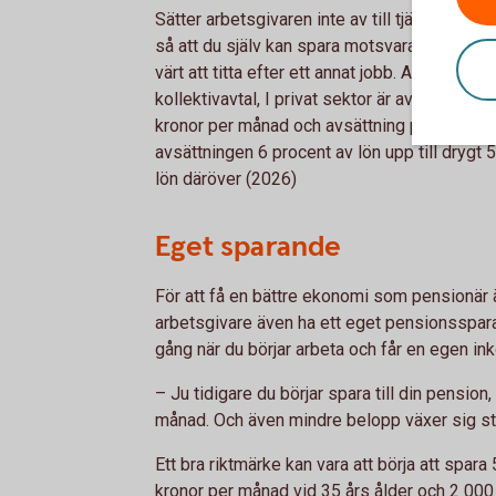
Sätter arbetsgivaren inte av till tjänstepen
så att du själv kan spara motsvarande, betona
värt att titta efter ett annat jobb. Avsättning 
kollektivavtal, I privat sektor är avsättninge
kronor per månad och avsättning på 30 procen
avsättningen 6 procent av lön upp till drygt
lön däröver (2026)
Eget sparande
För att få en bättre ekonomi som pensionär ä
arbetsgivare även ha ett eget pensionssparan
gång när du börjar arbeta och får en egen in
– Ju tidigare du börjar spara till din pensio
månad. Och även mindre belopp växer sig stö
Ett bra riktmärke kan vara att börja att spara
kronor per månad vid 35 års ålder och 2 000 