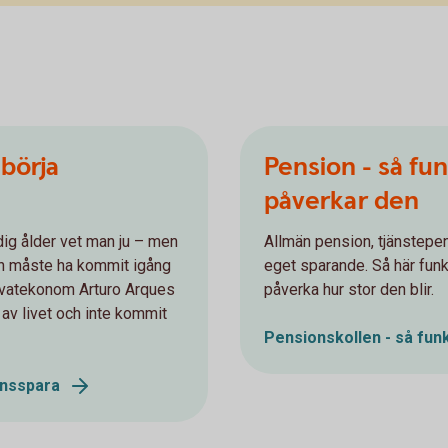
 börja
Pension - så fu
påverkar den
idig ålder vet man ju – men
Allmän pension, tjänstepe
en måste ha kommit igång
eget sparande. Så här fun
privatekonom Arturo Arques
påverka hur stor den blir.
n av livet och inte kommit
Pensionskollen - så fun
ionsspara