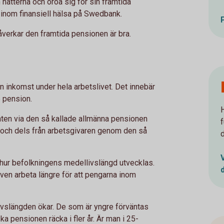
nätterna och oroa sig för sin framtida
inom finansiell hälsa på Swedbank.
åverkar den framtida pensionen är bra.
in inkomst under hela arbetslivet. Det innebär
e pension.
taten via den så kallade allmänna pensionen
, och dels från arbetsgivaren genom den så
hur befolkningens medellivslängd utvecklas.
 även arbeta längre för att pengarna inom
ivslängden ökar. De som är yngre förväntas
ka pensionen räcka i fler år. Är man i 25-