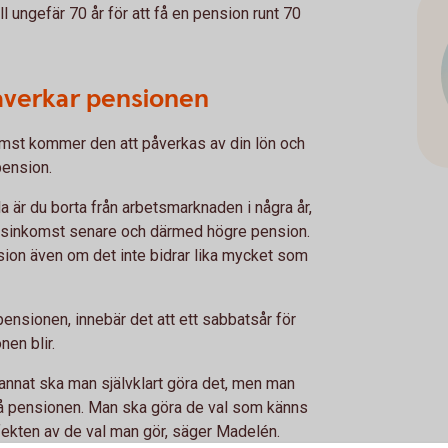
l ungefär 70 år för att få en pension runt 70
åverkar pensionen
mst kommer den att påverkas av din lön och
pension.
la är du borta från arbetsmarknaden i några år,
vsinkomst senare och därmed högre pension.
nsion även om det inte bidrar lika mycket som
r pensionen, innebär det att ett sabbatsår för
nen blir.
ot annat ska man självklart göra det, men man
på pensionen. Man ska göra de val som känns
effekten av de val man gör, säger Madelén.