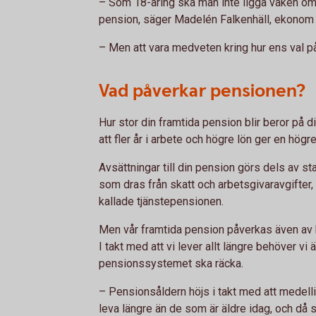
– Som 18-åring ska man inte ligga vaken om 
pension, säger Madelén Falkenhäll, ekonom 
– Men att vara medveten kring hur ens val p
Vad påverkar pensionen?
Hur stor din framtida pension blir beror på d
att fler år i arbete och högre lön ger en högr
Avsättningar till din pension görs dels av s
som dras från skatt och arbetsgivaravgifter
kallade tjänstepensionen.
Men vår framtida pension påverkas även av 
I takt med att vi lever allt längre behöver vi
pensionssystemet ska räcka.
– Pensionsåldern höjs i takt med att medell
leva längre än de som är äldre idag, och då s