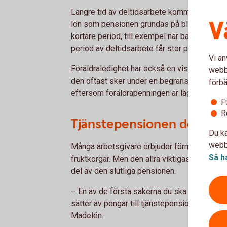
Längre tid av deltidsarbete kommer också p
V
lön som pensionen grundas på blir lägre än v
kortare period, till exempel när barnen är små
period av deltidsarbete får stor påverkan.
Vi an
Föräldraledighet har också en viss påverkan
webbp
den oftast sker under en begränsad tid. Äve
förbä
eftersom föräldrapenningen är lägre än lönen
F
R
Tjänstepensionen den vik
Du ka
webbp
Många arbetsgivare erbjuder förmåner såsom
Så h
fruktkorgar. Men den allra viktigaste förmån
del av den slutliga pensionen.
– En av de första sakerna du ska fråga om p
sätter av pengar till tjänstepension, för den ä
Madelén.