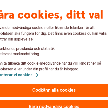
åverka din pension negativt eftersom den
åra cookies, ditt val
id heltidsarbete. Jobbar du deltid under en
, blir effekten inte så stor. Men längre
vänder nödvändiga cookies eller liknande tekniker för att
 på pensionen, även om den är marginell då
latsen ska fungera för dig. Det finns även cookies du kan välj
n föräldraledighet ger pensionsrätter, men
ttrar din upplevelse:
 så blir avsättningen också lägre.
unktioner, prestanda och statistik
elevant marknadsföring
tigaste jobbförmånen
n ta tillbaka ditt cookie-medgivande när du vill, längst ner på
latsen eller under din profil när du är inloggad.
 gymkort, frukost på jobbet eller
anterar vi cookies
en är tjänstepensionen som står för en stor
Godkänn alla cookies
å en anställningsintervju är om arbetsgivaren
r jätteviktig för din slutliga pension, säger
Bara nödvändiga cookies