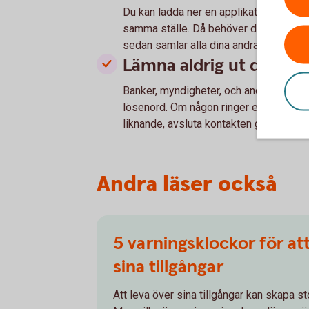
Du kan ladda ner en applikation till din
samma ställe. Då behöver du bara ett s
sedan samlar alla dina andra lösenord.
Lämna aldrig ut dina l
Banker, myndigheter, och andra seriösa
lösenord. Om någon ringer eller mejlar
liknande, avsluta kontakten genast.
Andra läser också
5 varningsklockor för att
sina tillgångar
Att leva över sina tillgångar kan skapa s