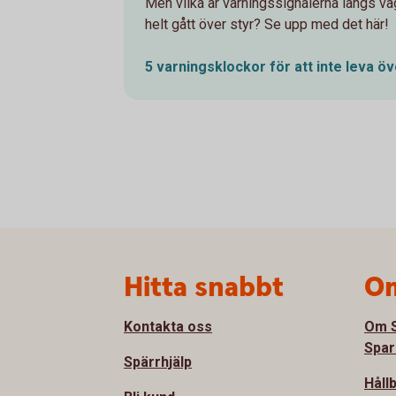
Men vilka är varningssignalerna längs v
helt gått över styr? Se upp med det här!
5 varnings­klockor för att inte leva ö
Sidfot
Hitta snabbt
Om
Kontakta oss
Om S
Spar
Spärrhjälp
Håll