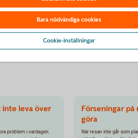
 mobil som lagrar alla dina lösenord på ett och
tarkt lösenord för att komma in appen där du
Bara nödvändiga cookies
ösenord
Cookie-inställningar
 företag kommer aldrig att be dig lämna ut dina
 dig och ber om lösenord, Mobila BankID eller
 inte leva över
Förseningar på 
göra
tora problem i vardagen.
När resan inte går som plan