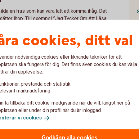
 bilda en fras som kan vara lätt att komma ihåg. Det
sätter ihop. Till exempel ”Jag Tycker Om Att Läsa
ler ”Bää Bää Vita Lamm Har Du Någon Ull” blir
de små och stora bokstäver, siffror och
åra cookies, ditt val
h starkt lösenord.
ig som person. Grannen vet säkert vad din katt
vänder nödvändiga cookies eller liknande tekniker för att
latsen ska fungera för dig. Det finns även cookies du kan välj
ttrar din upplevelse:
å att du kommer ihåg att byta lösenord. Om du
unktioner, prestanda och statistik
 hackat behöver du genast byta lösenord.
elevant marknadsföring
isering
n ta tillbaka ditt cookie-medgivande när du vill, längst ner på
sfunktion som innebär att du använder ytterligare
latsen eller under din profil när du är inloggad.
. Det kan till exempel vara en engångskod som
anterar vi
cookies
ehöver vid inloggning.
nterare
Godkänn alla cookies