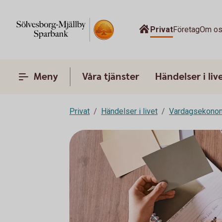
Privat
Företag
Om o
Meny
Våra tjänster
Händelser i liv
Privat
Händelser i livet
Vardagsekono