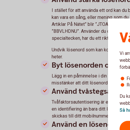
I stället för att använda ett ord kan du
kan vara en sång, eller mening som du 
Artiklar På Nätet” blir ”JTOALAPN”. El
”BBVLHDNU”. Använder du dessutom bå
V
specialtecken, har du ett riktigt bra oc
Undvik lösenord som kan kopplas till d
Vi an
heter.
webbp
Byt lösenorden ofta
förbä
Lägg in en påminnelse i din kalender s
F
misstänker att ditt lösenord har blivit
R
Använd tvåstegsautent
Du ka
Tvåfaktorsautentisering är en säkerhet
webbp
en identifiering än bara ditt lösenord
Så h
skickas till ditt mobilnummer som du b
Använd en lösenordsha