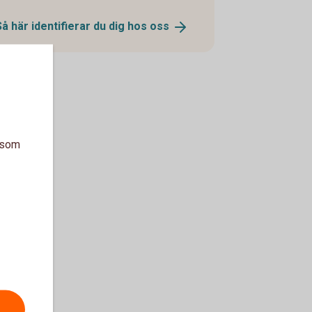
Så här identifierar du dig hos
oss
a som