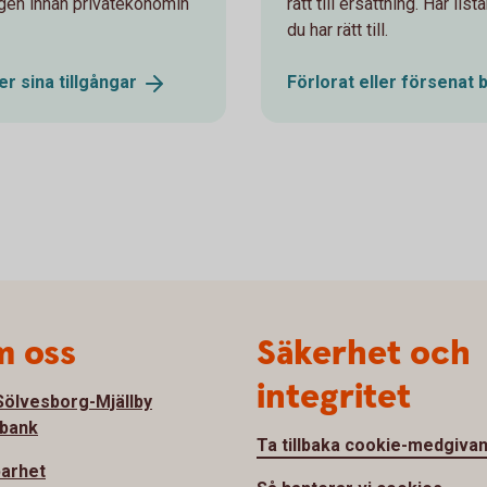
ägen innan privatekonomin
rätt till ersättning. Här li
du har rätt till.
ver sina
tillgångar
Förlorat eller försenat
 oss
Säkerhet och
integritet
ölvesborg-Mjällby
bank
Ta tillbaka cookie-medgiva
barhet