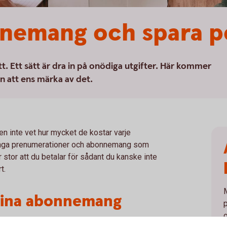
ne­mang och spara p
tt. Ett sätt är dra in på onödiga utgifter. Här kommer
an att ens märka av det.
 inte vet hur mycket de kostar varje
många prenumerationer och abonnemang som
r stor att du betalar för sådant du kanske inte
rt.
dina abonnemang