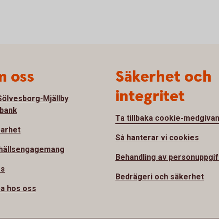
 oss
Säkerhet och
integritet
ölvesborg-Mjällby
bank
Ta tillbaka cookie-medgiva
barhet
Så hanterar vi cookies
hällsengagemang
Behandling av personuppgif
ss
Bedrägeri och säkerhet
a hos oss