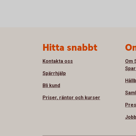
Sidfot
Hitta snabbt
Om
Kontakta oss
Om S
Spar
Spärrhjälp
Håll
Bli kund
Sam
Priser, räntor och kurser
Pre
Jobb