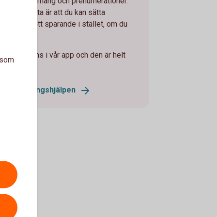
dina abonnemang och prenumerationer.
Och det bästa är att du kan sätta
pengarna i ett sparande i stället, om du
ill.
jänsten finns i vår app och den är helt
a som
kostnadsfri.
Abonnemangshjälpen