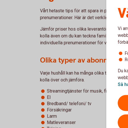
V
Vårt hetaste tips för att spara in pengar är a
prenumerationer. Här är det verkligen mång
Vi an
Jämför priser hos olika leverantörer så mins
webbp
kolla även om du kan teckna familjeprenumera
förbä
individuella prenumerationer för var och en i
F
Olika typer av abonneman
R
Du ka
Varje hushåll kan ha många olika typer av ab
webbp
kolla över och jämföra.
Så h
Streamingtjänster för musik, film och lju
El
Bredband/ telefoni/ tv
Försäkringar
Larm
Matleveranser