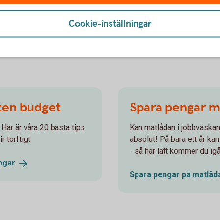
Cookie-inställningar
iten budget
Spara pengar me
Här är våra 20 bästa tips
Kan matlådan i jobbväskan 
r torftigt.
absolut! På bara ett år kan
- så här lätt kommer du ig
ngar
Spara pengar på
matlåd