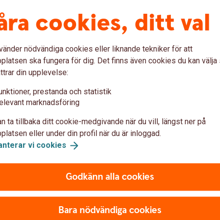
åra cookies, ditt val
tt regelbundet se över dina tjänster och
a-bäckar-små-principen som gäller.
v
vänder nödvändiga cookies eller liknande tekniker för att
kar risken att du betalar onödigt mycket. Och
T
latsen ska fungera för dig. Det finns även cookies du kan välj
tioner på några av tjänsterna. Då slipper du
ttrar din upplevelse:
 hushållet.
unktioner, prestanda och statistik
g
elevant marknadsföring
n ta tillbaka ditt cookie-medgivande när du vill, längst ner på
onnemang. Här listar vi några som du kan
latsen eller under din profil när du är inloggad.
anterar vi
cookies
dböcker
Godkänn alla cookies
Bara nödvändiga cookies