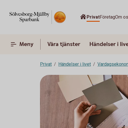
Privat
Företag
Om o
Meny
Våra tjänster
Händelser i liv
Privat
Händelser i livet
Vardagsekono