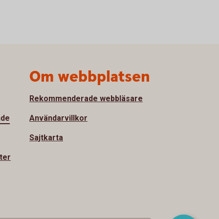
Om webbplatsen
Rekommenderade webbläsare
nde
Användarvillkor
Sajtkarta
ter