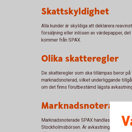
Skattskyldighet
Alla kunder är skyldiga att deklarera reavin
försäljning eller inlösen av värdepapper, de
kommer från SPAX.
Olika skatteregler
De skatteregler som ska tillämpas beror på
marknadsnoterad, vilket underliggande till
om det finns förutbestämd lägsta avkastning
Marknadsnoterade 
V
Marknadsnoterade SPAX handlas på en regle
Stockholmsbörsen. Är avkastningen kopplad t