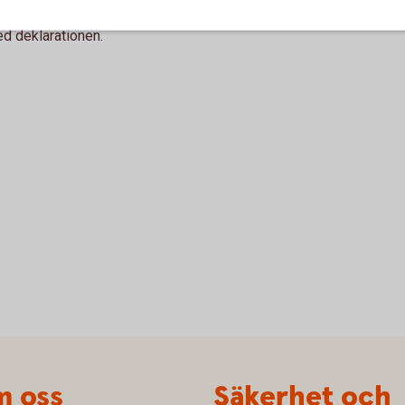
ingen, medan skatt för ytterligare
d deklarationen.
 oss
Säkerhet och