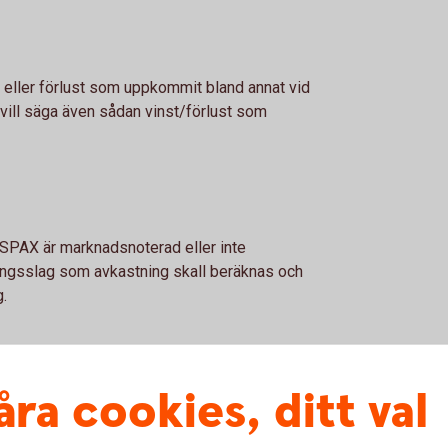
st eller förlust som uppkommit bland annat vid
t vill säga även sådan vinst/förlust som
 SPAX är marknadsnoterad eller inte
gångsslag som avkastning skall beräknas och
.
SPAX
åra cookies, ditt val
rad marknad, till exempel på
ill värdeutvecklingen för aktier beskattas