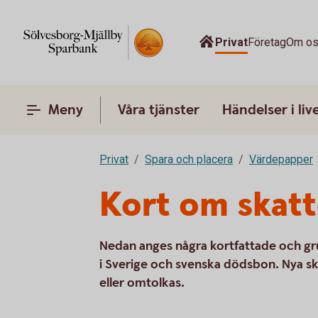
Privat
Företag
Om o
Meny
Våra tjänster
Händelser i liv
Privat
Spara och placera
Värdepapper
Kort om skatt
Nedan anges några kortfattade och gr
i Sverige och svenska dödsbon. Nya ska
eller omtolkas.