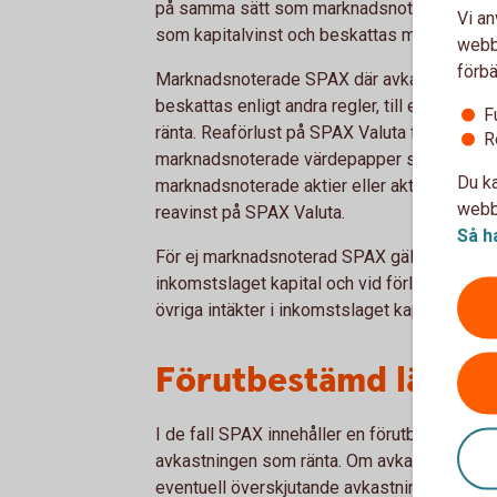
på samma sätt som marknadsnoterade aktier. 
Vi an
som kapitalvinst och beskattas med f n 30 p
webbp
förbä
Marknadsnoterade SPAX där avkastningen kopp
beskattas enligt andra regler, till exempel 
F
ränta. Reaförlust på SPAX Valuta får kvittas f
R
marknadsnoterade värdepapper samt mot reav
Du ka
marknadsnoterade aktier eller aktierelaterad
webbp
reavinst på SPAX Valuta.
Så h
För ej marknadsnoterad SPAX gäller att kapi
inkomstslaget kapital och vid förlust medg
övriga intäkter i inkomstslaget kapital.
Förutbestämd lägsta
I de fall SPAX innehåller en förutbestämd l
avkastningen som ränta. Om avkastningen i öv
eventuell överskjutande avkastning anses so