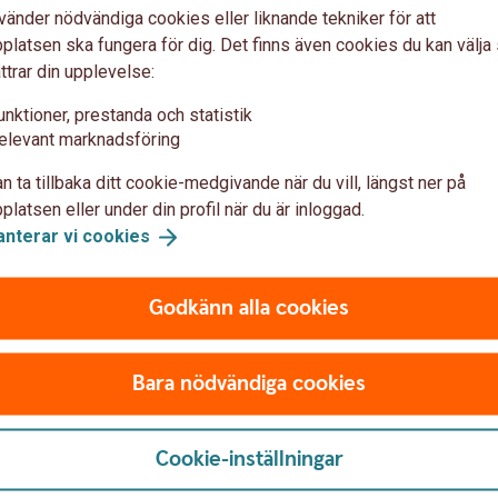
Vinst vid försäljning eller inlösen anses
vänder nödvändiga cookies eller liknande tekniker för att
rocent i inkomstslaget kapital.
latsen ska fungera för dig. Det finns även cookies du kan välj
ttrar din upplevelse:
lad till andra tillgångsslag än aktier
ska vinst/förlust i SPAX Valuta beskattas som
unktioner, prestanda och statistik
ullt ut mot reavinst på andra
elevant marknadsföring
inst på onoterade aktier. En reaförlust på
n ta tillbaka ditt cookie-medgivande när du vill, längst ner på
 SPAX är kvittningsbar till 70 procent mot
latsen eller under din profil när du är inloggad.
anterar vi
cookies
talvinst beskattas med 30 procent i
es avdrag med 70 procent av förlusten mot
Godkänn alla cookies
 avkastning
Bara nödvändiga cookies
ägsta avkastning behandlas denna del av
Cookie-inställningar
rigt är relaterad till aktiemarknaden ska
m kapitalvinst. Banken innehåller preliminär