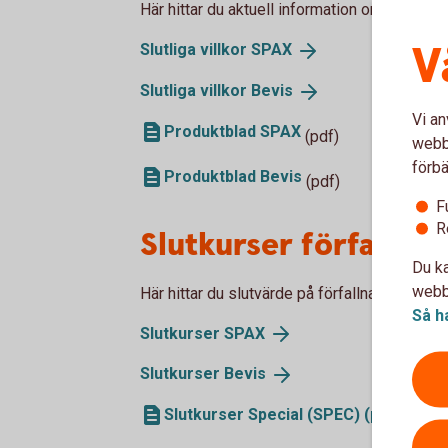
Här hittar du aktuell information om våra u
V
Slutliga villkor
SPAX
Slutliga villkor
Bevis
Vi an
Produktblad SPAX
(pdf)
webbp
förbä
Produktblad Bevis
(pdf)
F
R
Slutkurser förfallna
Du ka
webbp
Här hittar du slutvärde på förfallna SPAX oc
Så h
Slutkurser
SPAX
Slutkurser
Bevis
Slutkurser Special (SPEC) (pdf)