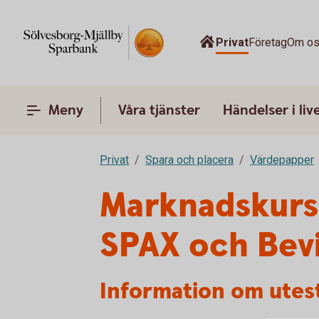
Privat
Företag
Om o
Meny
Våra tjänster
Händelser i liv
Privat
Spara och placera
Värdepapper
Marknadskurs
SPAX och Bev
Information om utes