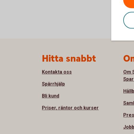
Sidfot
Hitta snabbt
Om
Kontakta oss
Om S
Spar
Spärrhjälp
Håll
Bli kund
Sam
Priser, räntor och kurser
Pre
Jobb