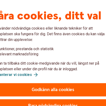
testående SPAX och Bevis.
åra cookies, ditt val
vänder nödvändiga cookies eller liknande tekniker för att
latsen ska fungera för dig. Det finns även cookies du kan välj
ttrar din upplevelse:
unktioner, prestanda och statistik
elevant marknadsföring
 produkter
n ta tillbaka ditt cookie-medgivande när du vill, längst ner på
latsen eller under din profil när du är inloggad.
h Bevis.
anterar vi
cookies
Godkänn alla cookies
Bara nödvändiga cookies